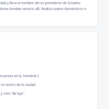
dad y lleva el nombre del ex presidente de Estados
as brindan servicio allí. Realiza vuelos domésticos e
421
G)
A PARTIR DE:
USD
629
ragon
(CLO)
A PARTIR DE:
USD
ncuentra en la Terminal C.
 el centro de la ciudad.
 otro “de lujo”.