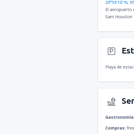
29°59'10"N, 9
El aeropuerto 
Sam Houston T
Es
Playa de estac
Ser
Gastronomía
Compras:
free