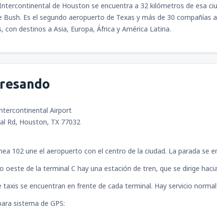
Intercontinental de Houston se encuentra a 32 kilómetros de esa ciu
 Bush. Es el segundo aeropuerto de Texas y más de 30 compañías aére
s, con destinos a Asia, Europa, África y América Latina.
desde
Bogotá, El Dorado
(BO
desde
Cali, Alfonso Bonilla A
gresando
tercontinental Airport
al Rd, Houston, TX 77032
ínea 102 une el aeropuerto con el centro de la ciudad. La parada se e
o oeste de la terminal C hay una estación de tren, que se dirige hacia
 taxis se encuentran en frente de cada terminal. Hay servicio normal y
ara sistema de GPS: