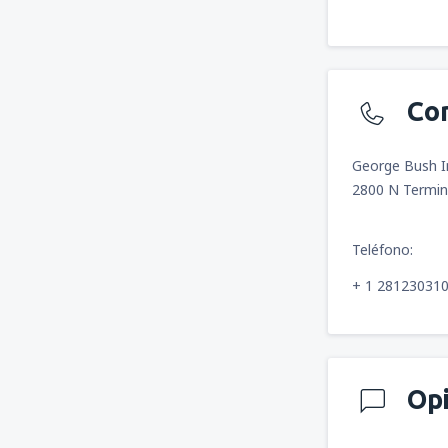
Co
George Bush In
2800 N Termin
Teléfono:
+ 1 28123031
Op