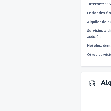
Internet:
serv
Entidades fin
Alquiler de a
Servicios a d
audición.
Hoteles:
dent
Otros servici
Alq