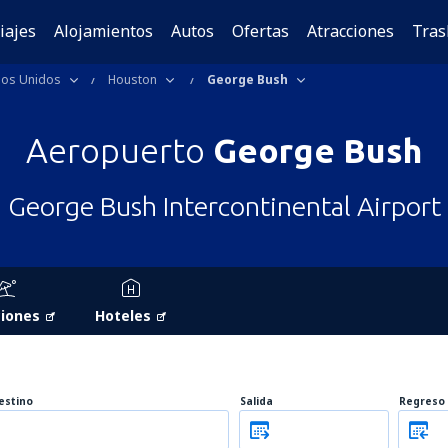
iajes
Alojamientos
Autos
Ofertas
Atracciones
Tras
dos Unidos
Houston
George Bush
Aeropuerto
George Bush
George Bush Intercontinental Airport
iones
Hoteles
estino
Salida
Regreso