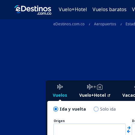
Vuelo+Hotel
Vuelos baratos
V
eDestinos.com.co
Aeropuertos
Esta
Vuelos
Vuelo+Hotel
Vacac
Ida y vuelta
Solo ida
Origen
D