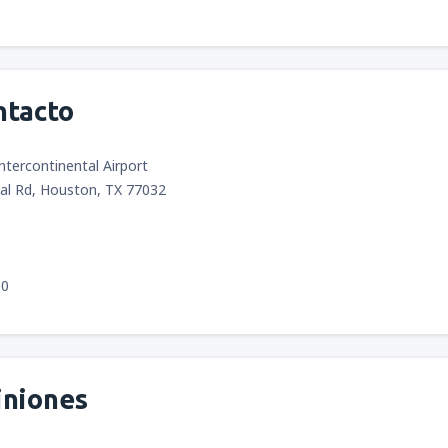
ntacto
tercontinental Airport
al Rd, Houston, TX 77032
00
iniones