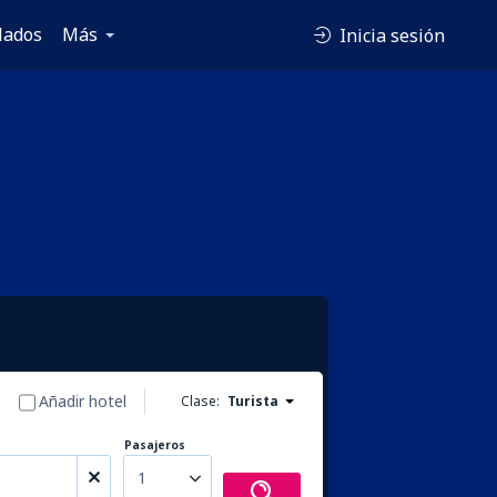
lados
Más
Inicia sesión
Añadir hotel
Clase:
Turista
Pasajeros
1