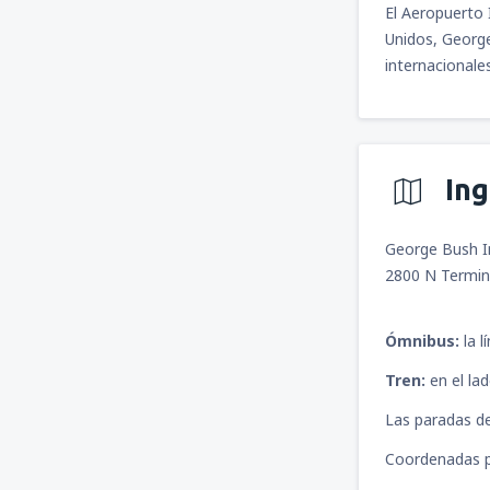
El Aeropuerto 
Unidos, George
internacionale
In
George Bush In
2800 N Termin
Ómnibus:
la l
Tren:
en el lad
Las paradas de
Coordenadas p