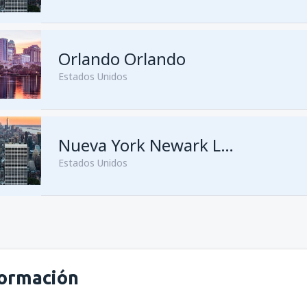
desde
Medellín, José María C
Orlando Orlando
desde
Bogotá, El Dorado
(BO
Estados Unidos
desde
Bogotá, El Dorado
(BO
desde
Cali, Alfonso Bonilla A
desde
Medellín, José María C
desde
Medellín, José María C
Nueva York Newark Liberty
Estados Unidos
desde
Medellín, José María C
desde
Barranquilla, Ernesto C
desde
Bogotá, El Dorado
(BO
desde
Bogotá, El Dorado
(BO
desde
Cartagena, Rafael Nún
formación
desde
Barranquilla, Ernesto C