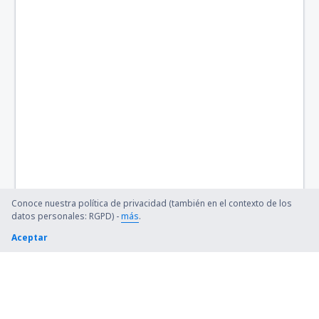
Quetzalcóatl-Nuevo Laredo (NLD)
Palenque International Airport (PQM)
Piedras Negras (PDS)
Saltillo (SLW)
Playa de Oro (ZLO)
San Luis Potosí (SLP)
Puerto Escondido (PXM)
Conoce nuestra política de privacidad (también en el contexto de los
datos personales: RGPD) -
más
.
Queretaro (QRO)
Aceptar
Santa Lucia AFB Airport (NLU)
Tapachula (TAP)
Aeropuerto Internacional de Tulum Felipe