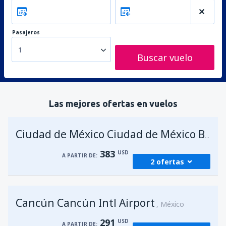
Pasajeros
1
Buscar vuelo
Las mejores ofertas en vuelos
Ciudad de México Ciudad de México Benito Juárez
383
USD
A PARTIR DE:
2 ofertas
desde
Bogotá, El Dorado
(BOG)
Cancún Cancún Intl Airport
383
México
A PARTIR DE:
USD
291
USD
A PARTIR DE: