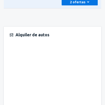
2 ofertas
desde
Medellín, José María Córdova
(MDE)
390
A PARTIR DE:
USD
desde
Medellín, José María Córdova
(MDE)
437
A PARTIR DE:
USD
Alquiler de autos
desde
Bogotá, El Dorado
(BOG)
291
A PARTIR DE:
USD