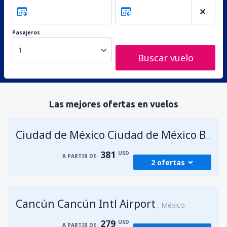
Pasajeros
1
Buscar vuelo
Las mejores ofertas en vuelos
Ciudad de México Ciudad de México Benito Juárez
381
USD
A PARTIR DE:
2 ofertas
desde
Bogotá, El Dorado
(BOG)
Cancún Cancún Intl Airport
381
México
A PARTIR DE:
USD
279
USD
A PARTIR DE: