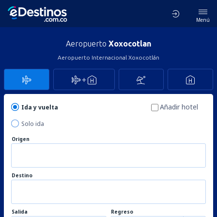
Menú
Aeropuerto
Xoxocotlan
Aeropuerto Internacional Xoxocotlán
Añadir hotel
Ida y vuelta
Solo ida
Origen
Destino
Salida
Regreso