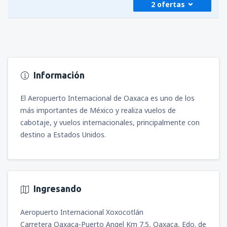
2 ofertas
desde
Medellín, José María Córdova
(MDE)
414
A PARTIR DE:
USD
desde
Medellín, José María Córdova
(MDE)
417
A PARTIR DE:
USD
Información
desde
Bogotá, El Dorado
(BOG)
279
A PARTIR DE:
USD
El Aeropuerto Internacional de Oaxaca es uno de los
más importantes de México y realiza vuelos de
cabotaje, y vuelos internacionales, principalmente con
destino a Estados Unidos.
Ingresando
Aeropuerto Internacional Xoxocotlán
Carretera Oaxaca-Puerto Angel Km 7.5, Oaxaca, Edo. de