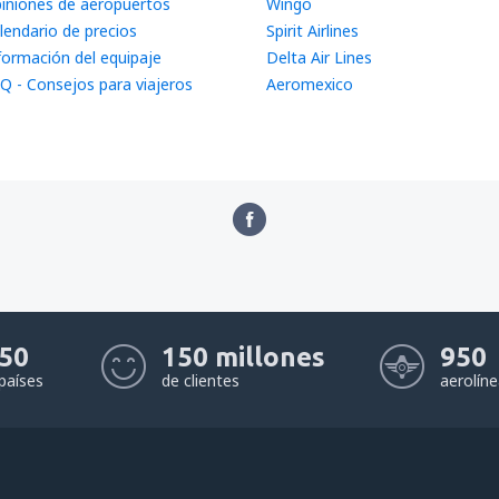
iniones de aeropuertos
Wingo
lendario de precios
Spirit Airlines
formación del equipaje
Delta Air Lines
Q - Consejos para viajeros
Aeromexico
50
150 millones
950
países
de clientes
aerolín