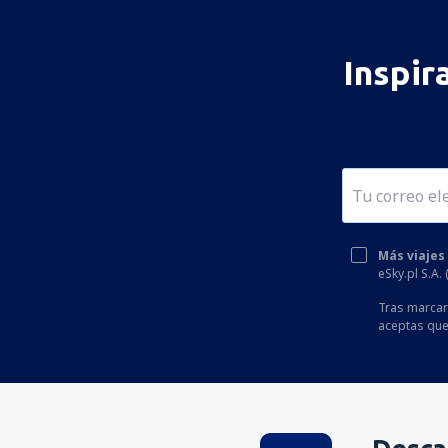
Inspir
Más viajes
eSky.pl S.A.
Tras marcar 
aceptas que