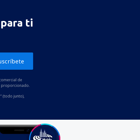
para ti
uscríbete
comercial de
he proporcionado.
” (todo junto),