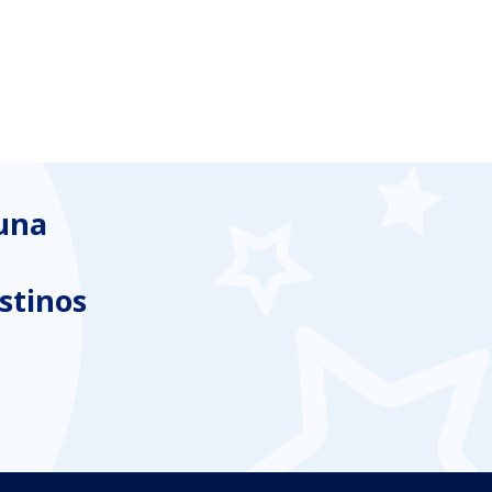
 una
stinos