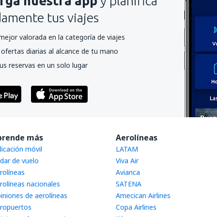
rga nuestra app
y planifica
mente tus viajes
mejor valorada en la categoría de viajes
ofertas diarias al alcance de tu mano
us reservas en un solo lugar
prende más
Aerolíneas
licación móvil
LATAM
dar de vuelo
Viva Air
rolíneas
Avianca
rolíneas nacionales
SATENA
iniones de aerolíneas
Amecican Airlines
ropuertos
Copa Airlines