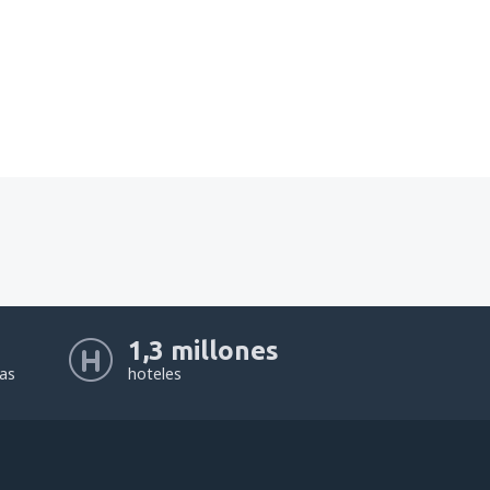
1,3 millones
eas
hoteles