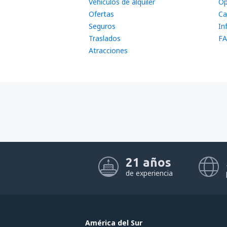
Vehículos de alquiler
Op
Ofertas
Ca
Seguros
In
Traslados
FA
Atracciones
21 años
de experiencia
América del Sur