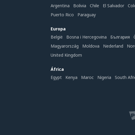
Argentina
Bolivia
Chile
El Salvador
Col
Puerto Rico
Paraguay
Europa
België
Bosna i Hercegovina
България
Magyarország
Moldova
Nederland
Nor
United Kingdom
África
Egypt
Kenya
Maroc
Nigeria
South Afri