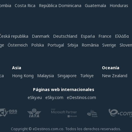
ombia
Costa Rica
República Dominicana
Guatemala
Honduras
Česká republika
Danmark
Deutschland
Espańa
France
Ελλάδα
ge
Österreich
Polska
Portugal
Srbija
România
Sverige
Slove
Asia
Oceanía
ca
Hong Kong
Malaysia
Singapore
Türkiye
New Zealand
Páginas web internacionales
eSky.eu
eSky.com
eDestinos.com
Copyright © eDestinos.com.co. Todos los derechos reservados.