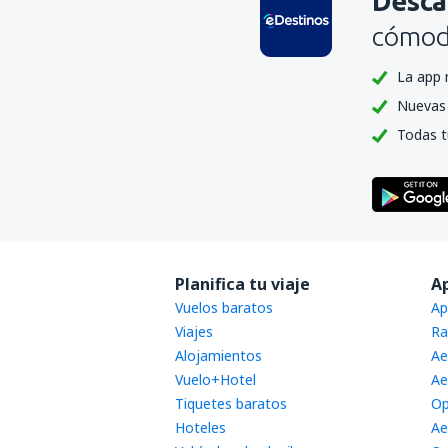
Desca
cómoda
La app 
Nuevas 
Todas t
Planifica tu viaje
A
Vuelos baratos
Ap
Viajes
Ra
Alojamientos
Ae
Vuelo+Hotel
Ae
Tiquetes baratos
Op
Hoteles
Ae