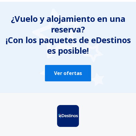
Es confuso
¿Vuelo y alojamiento en una
Contiene información incorrecta
reserva?
No profundiza en el tema
Es demasiado largo
¡Con los paquetes de eDestinos
es posible!
Enviar
Ver ofertas