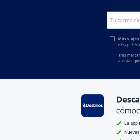
Más viajes
eSky.pl S.A.
Tras marcar 
aceptas que
Desca
cómoda
La app 
Nuevas 