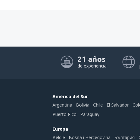
21 años
de experiencia
América del Sur
Argentina
Bolivia
Chile
El Salvador
Col
Puerto Rico
Paraguay
Europa
België
Bosna i Hercegovina
България