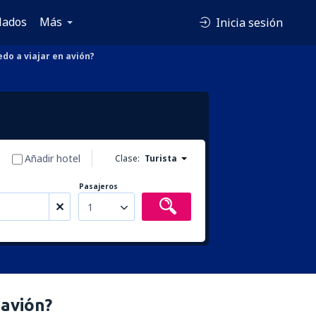
lados
Más
Inicia sesión
do a viajar en avión?
Añadir hotel
Clase:
Turista
Pasajeros
1
 avión?