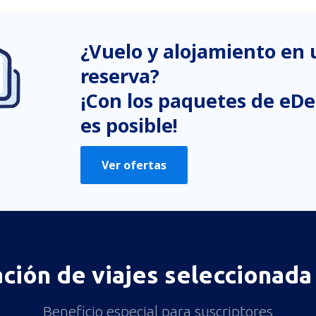
Es confuso
Contiene información incorrecta
¿Vuelo y alojamiento en
No profundiza en el tema
reserva?
Es demasiado largo
¡Con los paquetes de eDe
Enviar
es posible!
Ver ofertas
ación de viajes seleccionada 
Beneficio especial para suscriptores