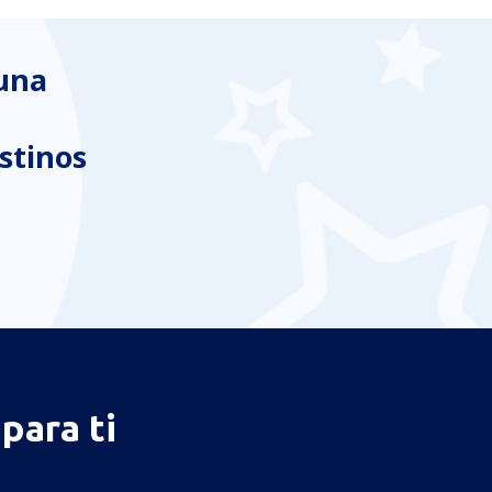
 una
stinos
para ti