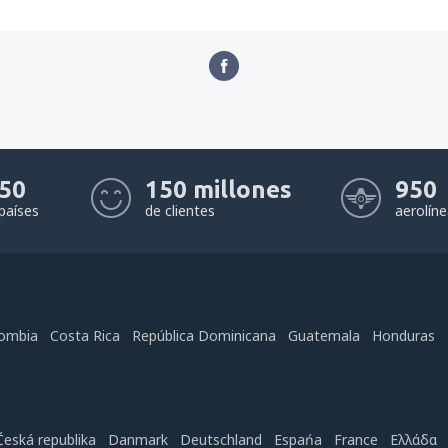
50
150 millones
950
países
de clientes
aerolín
ombia
Costa Rica
República Dominicana
Guatemala
Honduras
Česká republika
Danmark
Deutschland
Espańa
France
Ελλάδα