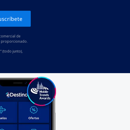
uscríbete
comercial de
he proporcionado.
” (todo junto),