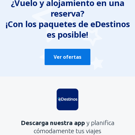
¿Vuelo y alojamiento en una
Contiene información incorrecta
reserva?
No profundiza en el tema
Es demasiado largo
¡Con los paquetes de eDestinos
es posible!
Enviar
Ver ofertas
Descarga nuestra app
y planifica
cómodamente tus viajes