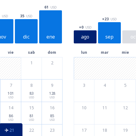
61
USD
35
USD
USD
+23
USD
+0
USD
nov
dic
ene
ago
sep
oc
vie
sab
dom
lun
mar
mie
1
2
7
8
9
3
4
5
101
83
128
USD
USD
USD
14
15
16
10
11
12
86
81
85
USD
USD
USD
21
22
23
17
18
19