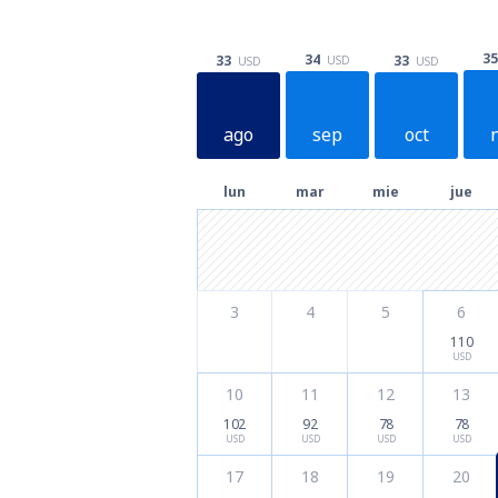
35
34
33
33
USD
USD
USD
ago
sep
oct
lun
mar
mie
jue
3
4
5
6
110
USD
10
11
12
13
102
92
78
78
USD
USD
USD
USD
17
18
19
20