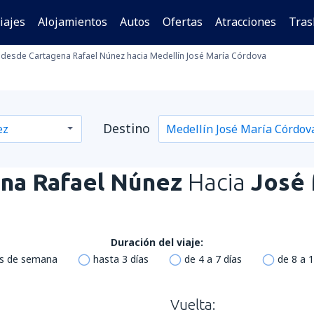
iajes
Alojamientos
Autos
Ofertas
Atracciones
Tras
desde Cartagena Rafael Núnez hacia Medellín José María Córdova
Destino
na Rafael Núnez
Hacia
José 
Duración del viaje:
es de semana
hasta 3 días
de 4 a 7 días
de 8 a 1
Vuelta: