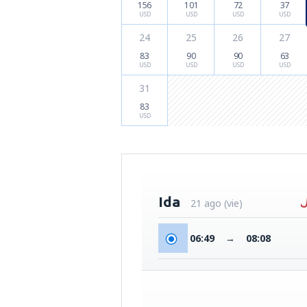
156
101
72
37
USD
USD
USD
USD
24
25
26
27
83
90
90
63
USD
USD
USD
USD
31
83
USD
Ida
21 ago (vie)
06:49
→
08:08