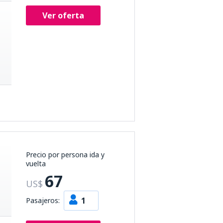
Ver oferta
Precio por persona ida y
vuelta
67
US$
1
Pasajeros: