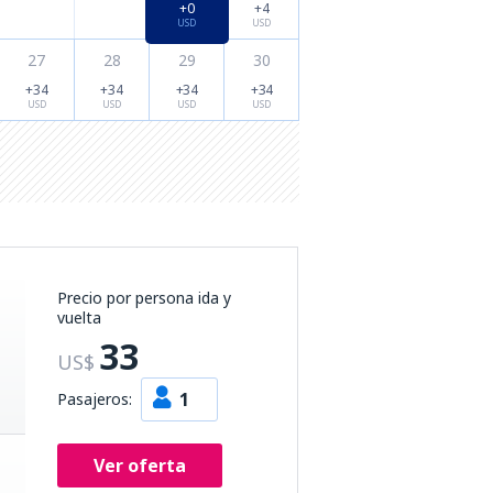
+0
+4
USD
USD
27
28
29
30
+34
+34
+34
+34
USD
USD
USD
USD
Precio por persona ida y
vuelta
33
US$
1
Pasajeros:
Ver oferta