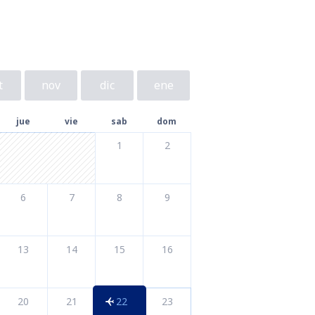
t
nov
dic
ene
jue
vie
sab
dom
1
2
6
7
8
9
13
14
15
16
20
21
22
23