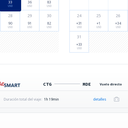
33
36
83
USD
USD
USD
28
29
30
24
25
26
90
91
82
+31
+1
+34
USD
USD
USD
USD
USD
USD
31
+33
USD
CTG
MDE
Vuelo directo
Duración total del viaje:
1h 19min
detalles