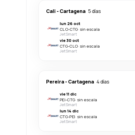
Cali
-
Cartagena
5 días
lun 26 oct
CLO
-
CTG
·
sin escala
JetSmart
vie 30 oct
CTG
-
CLO
·
sin escala
JetSmart
Pereira
-
Cartagena
4 días
vie 11 dic
PEI
-
CTG
·
sin escala
JetSmart
lun 14 dic
CTG
-
PEI
·
sin escala
JetSmart