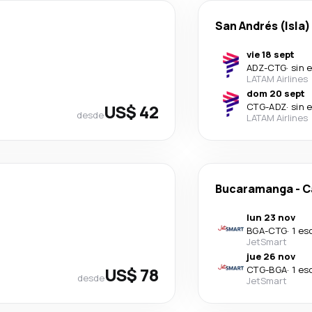
San Andrés (Isla)
vie 18 sept
ADZ
-
CTG
·
sin 
LATAM Airlines
dom 20 sept
US$ 42
CTG
-
ADZ
·
sin 
desde
LATAM Airlines
Bucaramanga
-
C
lun 23 nov
BGA
-
CTG
·
1 es
JetSmart
jue 26 nov
US$ 78
CTG
-
BGA
·
1 es
desde
JetSmart