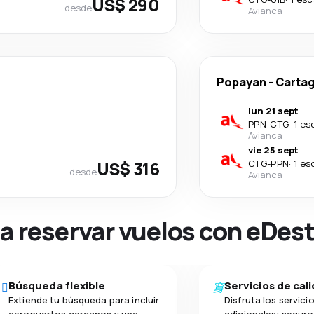
US$ 290
desde
Avianca
Popayan
-
Carta
lun 21 sept
PPN
-
CTG
·
1 es
Avianca
vie 25 sept
US$ 316
CTG
-
PPN
·
1 es
desde
Avianca
na reservar vuelos con eDes
Búsqueda flexible
Servicios de cal
Extiende tu búsqueda para incluir
Disfruta los servici