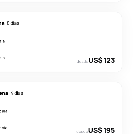
na
8 días
ala
ala
US$ 123
desde
ena
4 días
cala
cala
US$ 195
desde