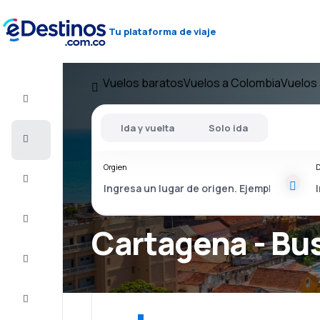
Tu plataforma de viaje
Vuelos baratos
Vuelos a Colombia
Vuelos
Vuelo+Hotel
Ida y vuelta
Solo ida
Vuelos
baratos
Orgien
D
Viajes
Alojamientos
Cartagena - Bu
Ofertas
Completa
el viaje