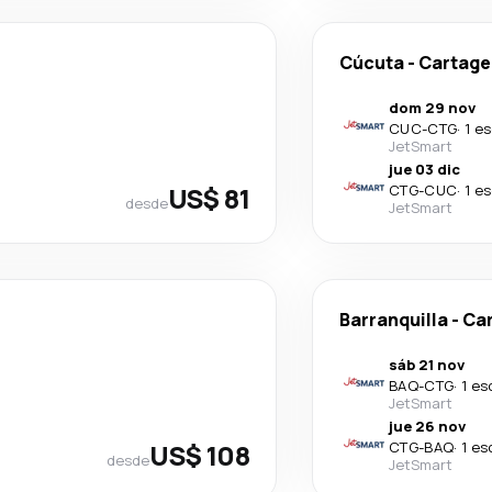
Cúcuta
-
Cartage
dom 29 nov
CUC
-
CTG
·
1 e
JetSmart
jue 03 dic
US$ 81
CTG
-
CUC
·
1 e
desde
JetSmart
Barranquilla
-
Ca
sáb 21 nov
BAQ
-
CTG
·
1 es
JetSmart
jue 26 nov
US$ 108
CTG
-
BAQ
·
1 es
desde
JetSmart