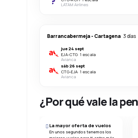
LATAM Airlines
Barrancabermeja
-
Cartagena
3 días
jue 24 sept
EJA
-
CTG
·
1 escala
Avianca
sáb 26 sept
CTG
-
EJA
·
1 escala
Avianca
¿Por qué vale la pe
La mayor oferta de vuelos
En unos segundos tenemos los