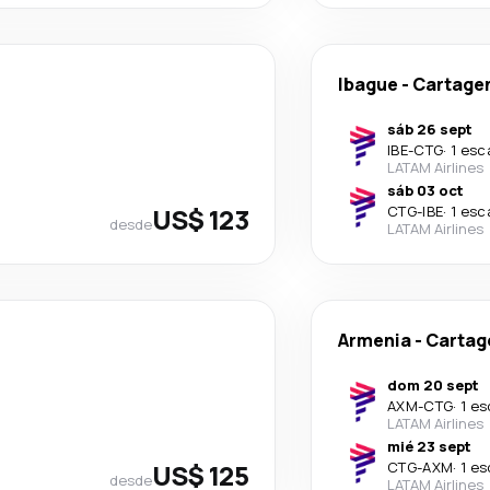
Ibague
-
Cartage
sáb 26 sept
IBE
-
CTG
·
1 esc
LATAM Airlines
sáb 03 oct
US$ 123
CTG
-
IBE
·
1 esc
desde
LATAM Airlines
Armenia
-
Cartag
dom 20 sept
AXM
-
CTG
·
1 es
LATAM Airlines
mié 23 sept
US$ 125
CTG
-
AXM
·
1 es
desde
LATAM Airlines