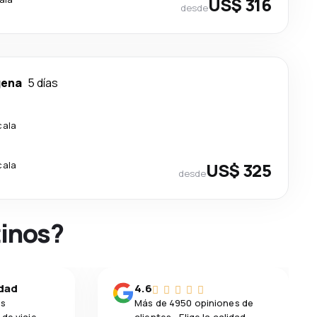
US$ 316
desde
gena
5 días
cala
cala
US$ 325
desde
tinos?
idad
4.6
os
Más de 4950 opiniones de