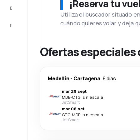
¡Reserva tu vue
Inspiración
y consejos
Utiliza el buscador situado e
cuándo quieres volar y deja 
Atención
al cliente
Ofertas especiales 
Medellín
-
Cartagena
8 días
mar 29 sept
MDE
-
CTG
·
sin escala
JetSmart
mar 06 oct
CTG
-
MDE
·
sin escala
JetSmart