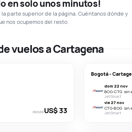
lo en solo unos minutos!
n la parte superior de la página. Cuéntanos dónde y
que nos ocupemos del resto.
de vuelos a Cartagena
Bogotá
-
Cartage
dom 22 nov
BOG
-
CTG
·
sin 
JetSmart
vie 27 nov
US$ 33
CTG
-
BOG
·
sin 
desde
JetSmart