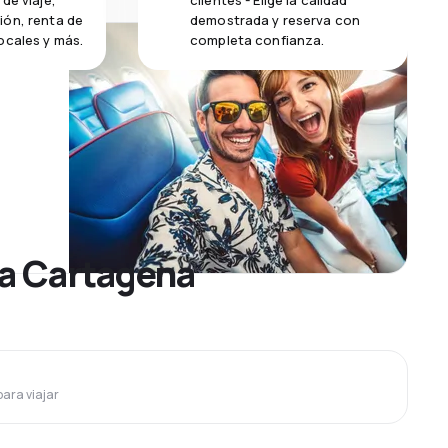
de viaje,
clientes - Elige la calidad
ión, renta de
demostrada y reserva con
ocales y más.
completa confianza.
 a Cartagena
para viajar