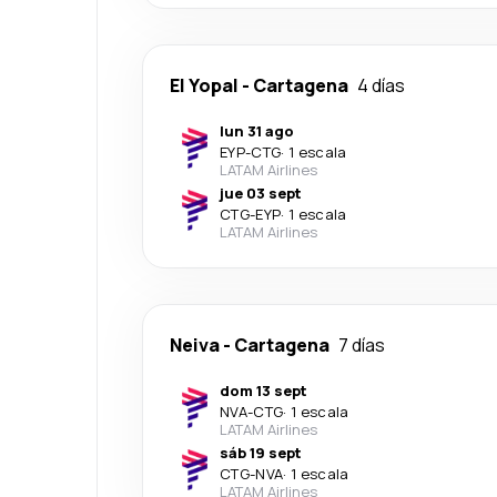
El Yopal
-
Cartagena
4 días
lun 31 ago
EYP
-
CTG
·
1 escala
LATAM Airlines
jue 03 sept
CTG
-
EYP
·
1 escala
LATAM Airlines
Neiva
-
Cartagena
7 días
dom 13 sept
NVA
-
CTG
·
1 escala
LATAM Airlines
sáb 19 sept
CTG
-
NVA
·
1 escala
LATAM Airlines