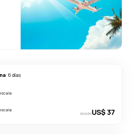
na
6 días
escala
escala
US$ 37
desde