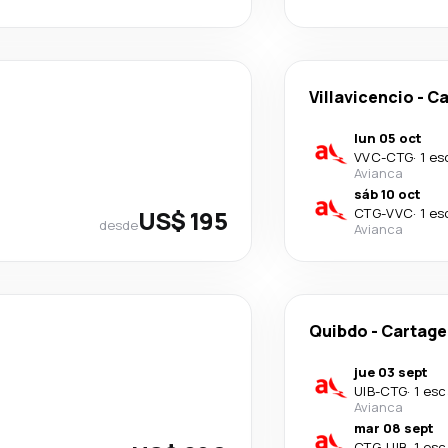
Villavicencio
-
Ca
lun 05 oct
VVC
-
CTG
·
1 es
Avianca
sáb 10 oct
US$ 195
CTG
-
VVC
·
1 es
desde
Avianca
Quibdo
-
Cartage
jue 03 sept
UIB
-
CTG
·
1 esc
Avianca
mar 08 sept
CTG
-
UIB
·
1 esc