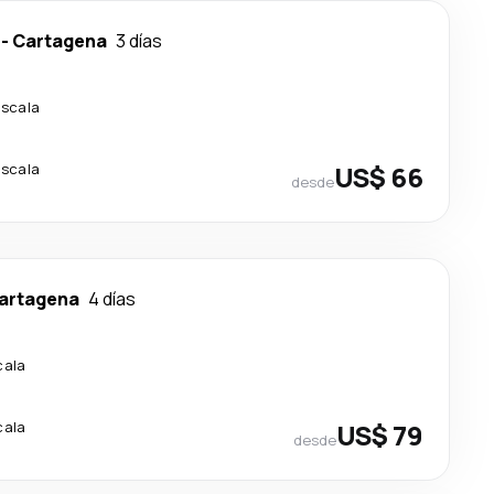
-
Cartagena
3 días
escala
escala
US$ 66
desde
artagena
4 días
cala
cala
US$ 79
desde