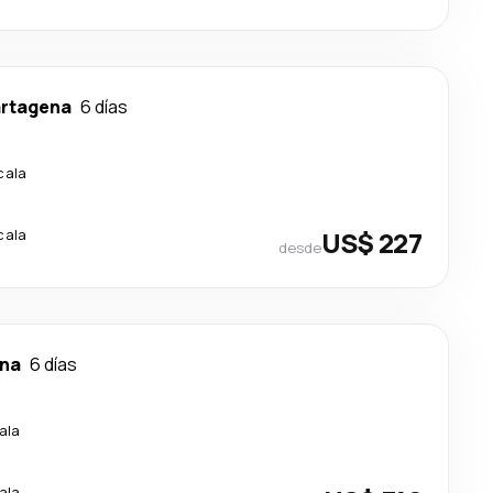
rtagena
6 días
cala
cala
US$ 227
desde
na
6 días
ala
ala