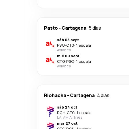
Pasto
-
Cartagena
5 días
sáb 05 sept
PSO
-
CTG
·
1 escala
Avianca
mié 09 sept
CTG
-
PSO
·
1 escala
Avianca
Riohacha
-
Cartagena
4 días
sáb 24 oct
RCH
-
CTG
·
1 escala
LATAM Airlines
mar 27 oct
CTG
-
RCH
·
1 escala