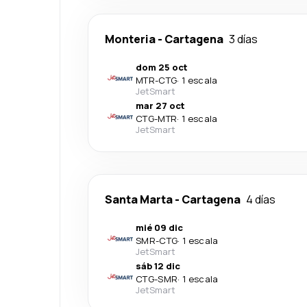
Monteria
-
Cartagena
3 días
dom 25 oct
MTR
-
CTG
·
1 escala
JetSmart
mar 27 oct
CTG
-
MTR
·
1 escala
JetSmart
Santa Marta
-
Cartagena
4 días
mié 09 dic
SMR
-
CTG
·
1 escala
JetSmart
sáb 12 dic
CTG
-
SMR
·
1 escala
JetSmart