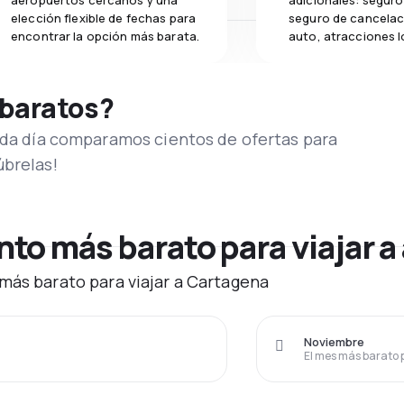
aeropuertos cercanos y una
adicionales: seguro 
elección flexible de fechas para
seguro de cancelac
encontrar la opción más barata.
auto, atracciones l
 baratos?
Cada día comparamos cientos de ofertas para
úbrelas!
to más barato para viajar a
más barato para viajar a Cartagena
Noviembre
El mes más barato 