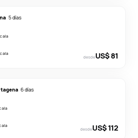
na
5 días
scala
scala
US$ 81
desde
rtagena
6 días
cala
cala
US$ 112
desde