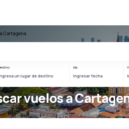
 a Cartagena
estino
Ida
V
scar vuelos a Cartage