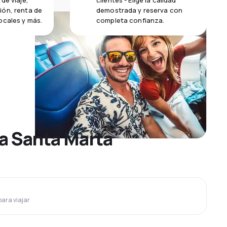
de viaje,
clientes - Elige la calidad
ión, renta de
demostrada y reserva con
ocales y más.
completa confianza.
 a Santa Marta
para viajar