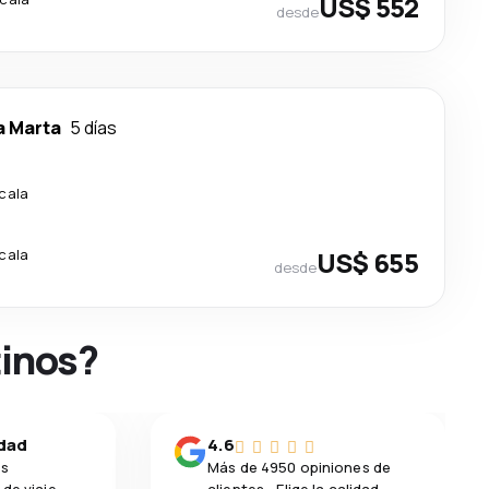
US$ 552
desde
a Marta
5 días
scala
scala
US$ 655
desde
tinos?
idad
4.6
os
Más de 4950 opiniones de