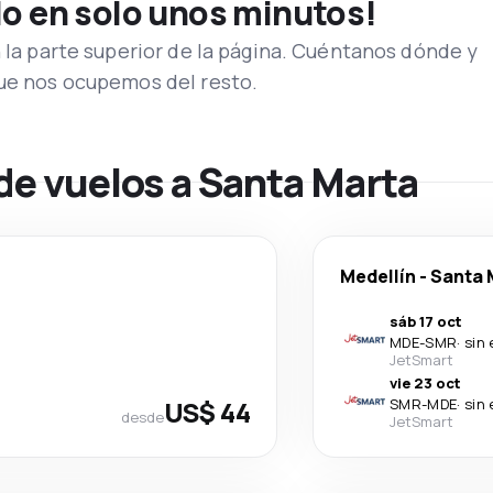
lo en solo unos minutos!
n la parte superior de la página. Cuéntanos dónde y
que nos ocupemos del resto.
de vuelos a Santa Marta
Medellín
-
Santa 
sáb 17 oct
MDE
-
SMR
·
sin
JetSmart
vie 23 oct
US$ 44
SMR
-
MDE
·
sin
desde
JetSmart