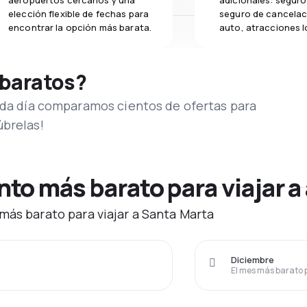
aeropuertos cercanos y una
adicionales: seguro 
elección flexible de fechas para
seguro de cancelac
encontrar la opción más barata.
auto, atracciones l
 baratos?
Cada día comparamos cientos de ofertas para
úbrelas!
o más barato para viajar a
más barato para viajar a Santa Marta
Diciembre
El mes más barato 