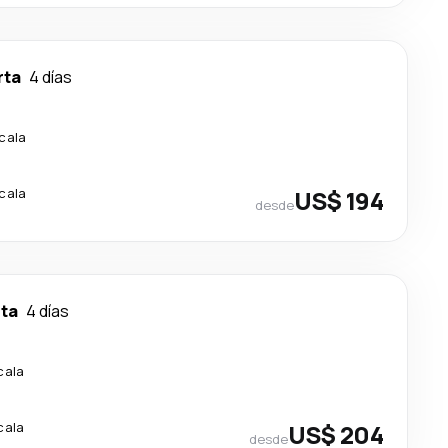
rta
4 días
scala
scala
US$ 194
desde
ta
4 días
cala
cala
US$ 204
desde