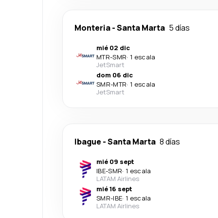
Monteria
-
Santa Marta
5 días
mié 02 dic
MTR
-
SMR
·
1 escala
JetSmart
dom 06 dic
SMR
-
MTR
·
1 escala
JetSmart
Ibague
-
Santa Marta
8 días
mié 09 sept
IBE
-
SMR
·
1 escala
LATAM Airlines
mié 16 sept
SMR
-
IBE
·
1 escala
LATAM Airlines