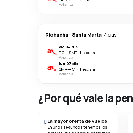
Avianca
Riohacha
-
Santa Marta
4 días
vie 04 dic
RCH
-
SMR
·
1 escala
Avianca
lun 07 dic
SMR
-
RCH
·
1 escala
Avianca
¿Por qué vale la pe
La mayor oferta de vuelos
En unos segundos tenemos los