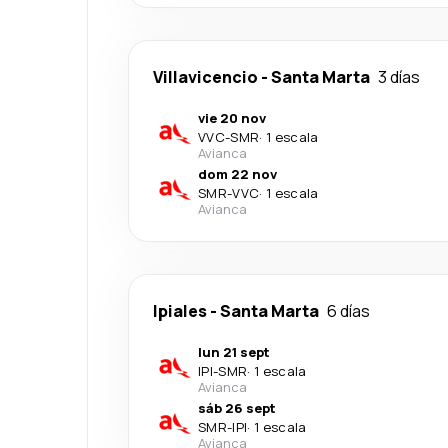
Villavicencio
-
Santa Marta
3 días
vie 20 nov
VVC
-
SMR
·
1 escala
Avianca
dom 22 nov
SMR
-
VVC
·
1 escala
Avianca
Ipiales
-
Santa Marta
6 días
lun 21 sept
IPI
-
SMR
·
1 escala
Avianca
sáb 26 sept
SMR
-
IPI
·
1 escala
Avianca