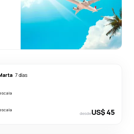
Marta
7 días
 escala
 escala
US$ 45
desde