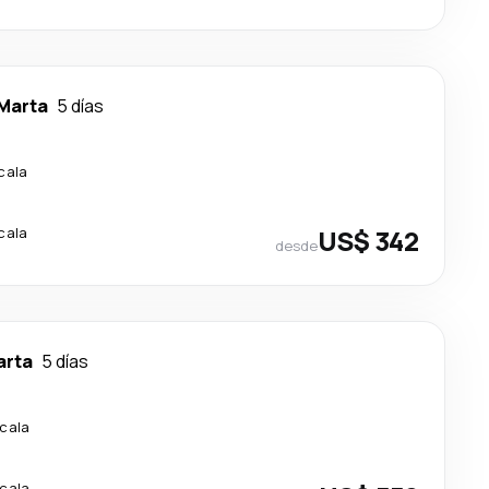
Marta
5 días
cala
cala
US$ 342
desde
arta
5 días
scala
scala