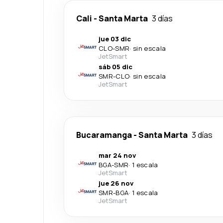
Cali
-
Santa Marta
3 días
jue 03 dic
CLO
-
SMR
·
sin escala
JetSmart
sáb 05 dic
SMR
-
CLO
·
sin escala
JetSmart
Bucaramanga
-
Santa Marta
3 días
mar 24 nov
BGA
-
SMR
·
1 escala
JetSmart
jue 26 nov
SMR
-
BGA
·
1 escala
JetSmart