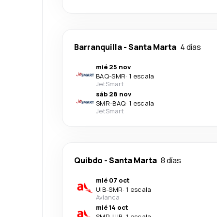
Barranquilla
-
Santa Marta
4 días
mié 25 nov
BAQ
-
SMR
·
1 escala
JetSmart
sáb 28 nov
SMR
-
BAQ
·
1 escala
JetSmart
Quibdo
-
Santa Marta
8 días
mié 07 oct
UIB
-
SMR
·
1 escala
Avianca
mié 14 oct
SMR
-
UIB
·
1 escala