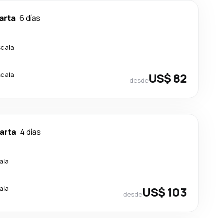
arta
6 días
scala
scala
US$ 82
desde
arta
4 días
ala
ala
US$ 103
desde