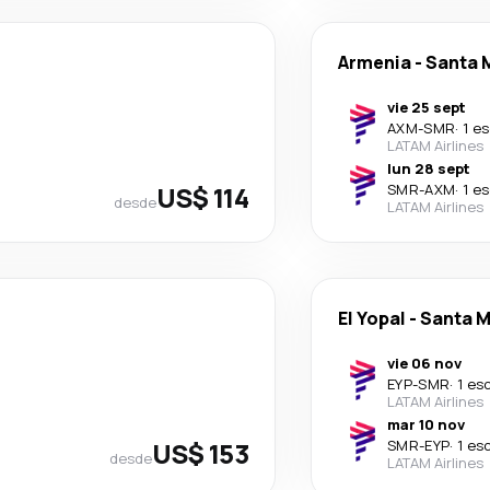
Armenia
-
Santa 
vie 25 sept
AXM
-
SMR
·
1 e
LATAM Airlines
lun 28 sept
US$ 114
SMR
-
AXM
·
1 e
desde
LATAM Airlines
El Yopal
-
Santa M
vie 06 nov
EYP
-
SMR
·
1 es
LATAM Airlines
mar 10 nov
US$ 153
SMR
-
EYP
·
1 es
desde
LATAM Airlines