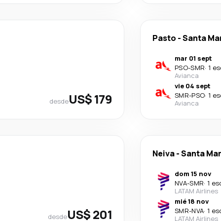
Pasto
-
Santa Ma
mar 01 sept
PSO
-
SMR
·
1 e
Avianca
vie 04 sept
US$ 179
SMR
-
PSO
·
1 e
desde
Avianca
Neiva
-
Santa Mar
dom 15 nov
NVA
-
SMR
·
1 es
LATAM Airlines
mié 18 nov
US$ 201
SMR
-
NVA
·
1 es
desde
LATAM Airlines