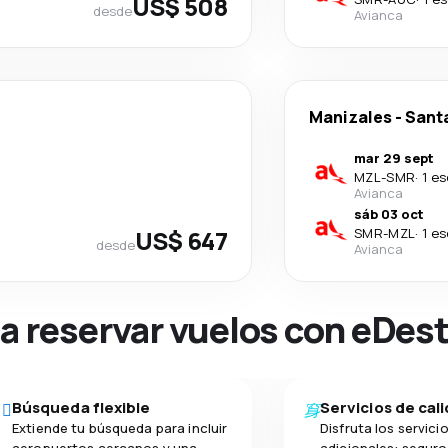
US$ 508
desde
Avianca
Manizales
-
Sant
mar 29 sept
MZL
-
SMR
·
1 e
Avianca
sáb 03 oct
US$ 647
SMR
-
MZL
·
1 e
desde
Avianca
na reservar vuelos con eDes
Búsqueda flexible
Servicios de cal
Extiende tu búsqueda para incluir
Disfruta los servici