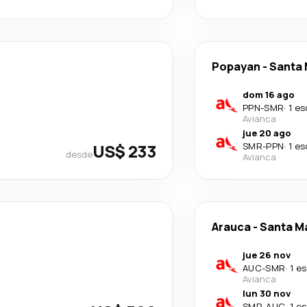
Popayan
-
Santa 
dom 16 ago
PPN
-
SMR
·
1 es
Avianca
jue 20 ago
US$ 233
SMR
-
PPN
·
1 es
desde
Avianca
Arauca
-
Santa M
jue 26 nov
AUC
-
SMR
·
1 e
Avianca
lun 30 nov
SMR
-
AUC
·
1 e