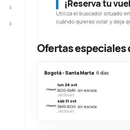
¡Reserva tu vue
Inspiración
y consejos
Utiliza el buscador situado e
cuándo quieres volar y deja 
Atención
al cliente
Ofertas especiales 
Bogotá
-
Santa Marta
6 días
lun 26 oct
BOG
-
SMR
·
sin escala
JetSmart
sáb 31 oct
SMR
-
BOG
·
sin escala
JetSmart