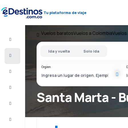
Tu plataforma de viaje
Vuelos baratos
Vuelos a Colombia
Vuelos 
Vuelo+Hotel
Ida y vuelta
Solo ida
Vuelos
baratos
Orgien
D
Viajes
Alojamientos
Santa Marta - B
Ofertas
Completa
el viaje