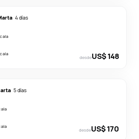
Marta
4 días
scala
scala
US$ 148
desde
arta
5 días
cala
cala
US$ 170
desde