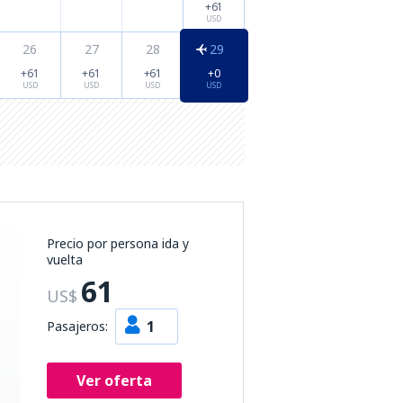
+61
USD
26
27
28
29
+61
+61
+61
+0
USD
USD
USD
USD
Precio por persona ida y
vuelta
61
US$
1
Pasajeros:
Ver oferta