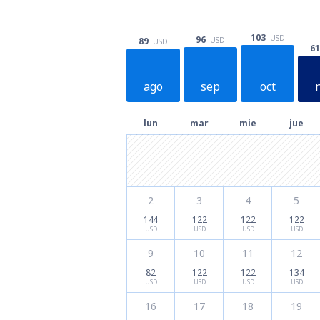
103
USD
96
USD
89
USD
61
ago
sep
oct
lun
mar
mie
jue
2
3
4
5
144
122
122
122
USD
USD
USD
USD
9
10
11
12
82
122
122
134
USD
USD
USD
USD
16
17
18
19