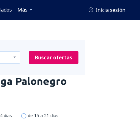
lados
Más
Inicia sesión
Buscar ofertas
ga Palonegro
4 días
de 15 a 21 días