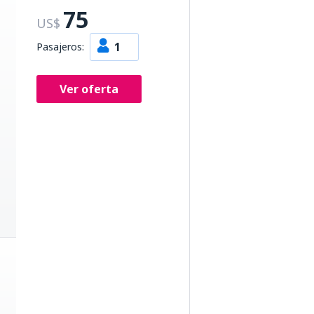
75
US$
1
Pasajeros:
Ver oferta