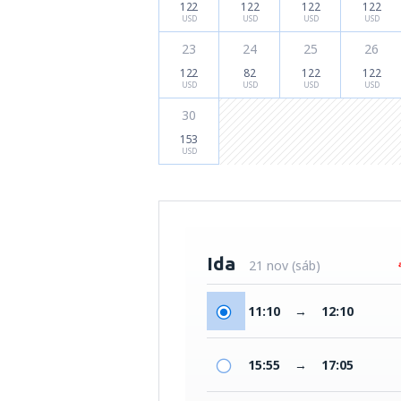
122
122
122
122
USD
USD
USD
USD
23
24
25
26
122
82
122
122
USD
USD
USD
USD
30
153
USD
Ida
21 nov (sáb)
11:10
→
12:10
15:55
→
17:05