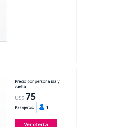
Precio por persona ida y
vuelta
75
US$
1
Pasajeros:
Ver oferta