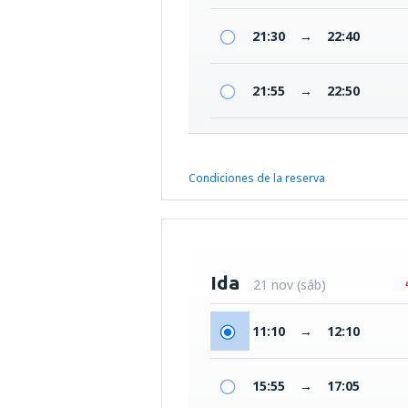
21:30
→
22:40
21:55
→
22:50
Condiciones de la reserva
Ida
21 nov (sáb)
11:10
→
12:10
15:55
→
17:05