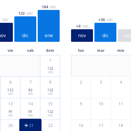
184
USD
122
USD
+30
USD
USD
+0
USD
nov
dic
ene
nov
dic
en
vie
sab
dom
lun
mar
mie
1
122
USD
6
7
8
2
3
4
122
82
122
USD
USD
USD
13
14
15
9
10
11
91
91
122
USD
USD
USD
20
21
22
16
17
18