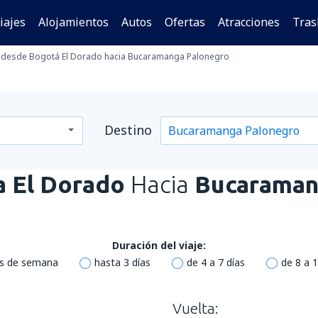
iajes
Alojamientos
Autos
Ofertas
Atracciones
Tras
desde Bogotá El Dorado hacia Bucaramanga Palonegro
Destino
 El Dorado
Hacia
Bucaraman
Duración del viaje:
es de semana
hasta 3 días
de 4 a 7 días
de 8 a 1
Vuelta: