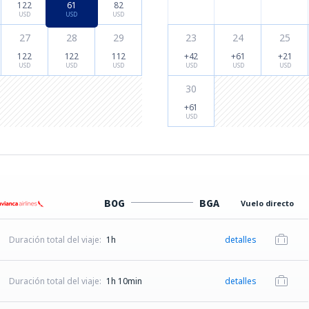
122
61
82
USD
USD
USD
27
28
29
23
24
25
122
122
112
+42
+61
+21
USD
USD
USD
USD
USD
USD
30
+61
USD
BOG
BGA
Vuelo directo
Duración total del viaje:
1h
detalles
Duración total del viaje:
1h 10min
detalles