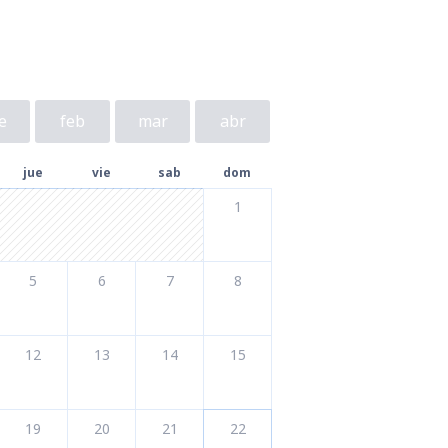
e
feb
mar
abr
jue
vie
sab
dom
1
5
6
7
8
12
13
14
15
19
20
21
22