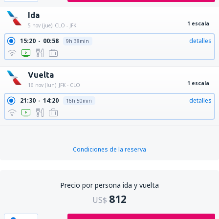
Ida
1 escala
5 nov (jue)
CLO - JFK
15:20
00:58
detalles
9h 38min
Vuelta
1 escala
16 nov (lun)
JFK - CLO
21:30
14:20
detalles
16h 50min
Condiciones de la reserva
Precio por persona ida y vuelta
812
US$