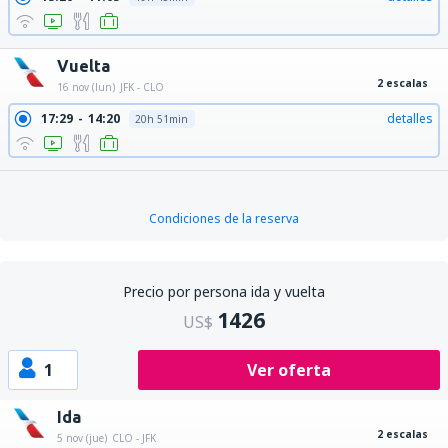
Vuelta
2 escalas
16 nov (lun)
JFK - CLO
17:29
14:20
detalles
20h 51min
Condiciones de la reserva
Precio por persona ida y vuelta
1426
US$
1
Ver oferta
Ida
2 escalas
5 nov (jue)
CLO - JFK