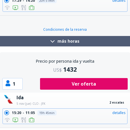
17:29
14:20
detalles
20h 51min
Condiciones de la reserva
más horas
Precio por persona ida y vuelta
1432
US$
1
Ver oferta
Ida
2 escalas
5 nov (jue)
CLO - JFK
15:20
11:05
detalles
19h 45min