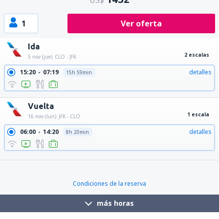
US$
1
Ver oferta
Ida
2 escalas
5 nov (jue)
CLO - JFK
15:20
07:19
detalles
15h 59min
Vuelta
1 escala
16 nov (lun)
JFK - CLO
06:00
14:20
detalles
8h 20min
21:30
14:20
detalles
16h 50min
Condiciones de la reserva
más horas