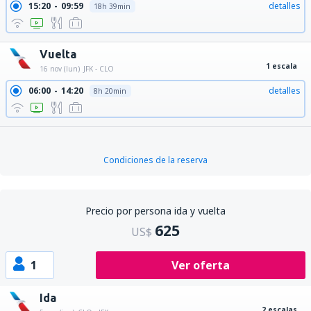
15:20
09:59
detalles
18h 39min
Vuelta
1 escala
16 nov (lun)
JFK - CLO
06:00
14:20
detalles
8h 20min
Condiciones de la reserva
Precio por persona ida y vuelta
625
US$
1
Ver oferta
Ida
2 escalas