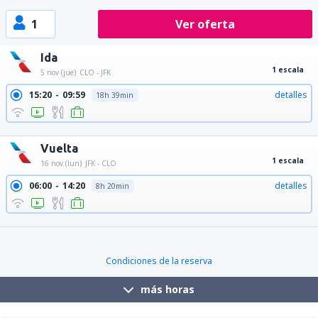
1
Ver oferta
Ida
1 escala
5 nov (jue)
CLO - JFK
15:20
09:59
detalles
18h 39min
15:20
11:00
detalles
19h 40min
Vuelta
1 escala
16 nov (lun)
JFK - CLO
06:00
14:20
detalles
8h 20min
21:30
14:20
detalles
16h 50min
Condiciones de la reserva
más horas