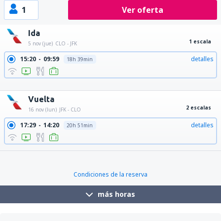
1
Ver oferta
Ida
1 escala
5 nov (jue)
CLO - JFK
15:20
09:59
detalles
18h 39min
15:20
00:58
detalles
9h 38min
15:20
11:00
detalles
19h 40min
Vuelta
2 escalas
16 nov (lun)
JFK - CLO
17:29
14:20
detalles
20h 51min
Condiciones de la reserva
más horas