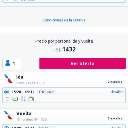
Condiciones de la reserva
Precio por persona ida y vuelta
1432
US$
1
Ver oferta
Ida
2 escalas
5 nov (jue)
CLO - JFK
15:20
09:12
detalles
17h 52min
15:20
11:05
detalles
19h 45min
Vuelta
2 escalas
16 nov (lun)
JFK - CLO