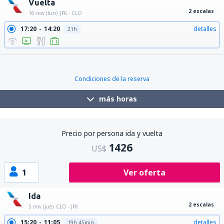
Vuelta
2 escalas
16 nov (lun)
JFK - CLO
17:20
14:20
detalles
21h
Condiciones de la reserva
más horas
Precio por persona ida y vuelta
1426
US$
1
Ver oferta
Ida
2 escalas
5 nov (jue)
CLO - JFK
15:20
11:05
detalles
19h 45min