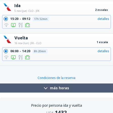
Ida
2 escalas
5 nov (jue)
CLO - JFK
15:20
09:12
detalles
17h 52min
15:20
11:05
detalles
19h 45min
Vuelta
1 escala
16 nov (lun)
JFK - CLO
06:00
14:20
detalles
8h 20min
21:30
14:20
detalles
16h 50min
Condiciones de la reserva
más horas
Precio por persona ida y vuelta
1432