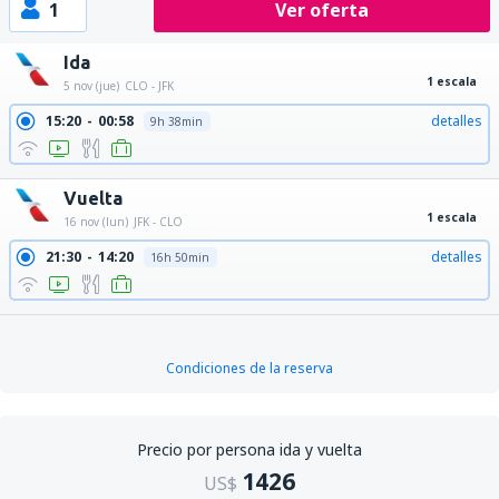
1
Ver oferta
Ida
1 escala
5 nov (jue)
CLO - JFK
15:20
00:58
detalles
9h 38min
Vuelta
1 escala
16 nov (lun)
JFK - CLO
21:30
14:20
detalles
16h 50min
Condiciones de la reserva
Precio por persona ida y vuelta
1426
US$