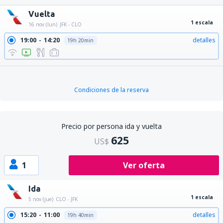
Vuelta
1 escala
16 nov (lun)
JFK - CLO
19:00
14:20
detalles
19h 20min
Condiciones de la reserva
Precio por persona ida y vuelta
625
US$
1
Ver oferta
Ida
1 escala
5 nov (jue)
CLO - JFK
15:20
11:00
detalles
19h 40min