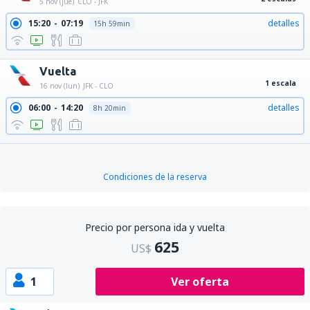
5 nov (jue)
CLO - JFK
15:20
07:19
detalles
15h 59min
Vuelta
1 escala
16 nov (lun)
JFK - CLO
06:00
14:20
detalles
8h 20min
Condiciones de la reserva
Precio por persona ida y vuelta
625
US$
1
Ver oferta