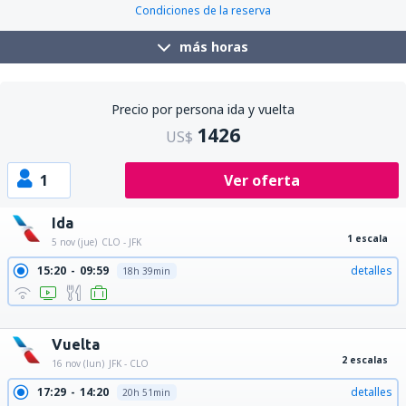
Condiciones de la reserva
más horas
Precio por persona ida y vuelta
1426
US$
1
Ver oferta
Ida
1 escala
5 nov (jue)
CLO - JFK
15:20
09:59
detalles
18h 39min
15:20
00:58
detalles
9h 38min
15:20
11:00
detalles
19h 40min
Vuelta
2 escalas
16 nov (lun)
JFK - CLO
17:29
14:20
detalles
20h 51min