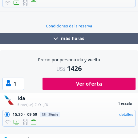
Condiciones de la reserva
más horas
Precio por persona ida y vuelta
1426
US$
1
Ver oferta
Ida
1 escala
5 nov (jue)
CLO - JFK
15:20
09:59
detalles
18h 39min
15:20
00:58
detalles
9h 38min
15:20
11:00
detalles
19h 40min