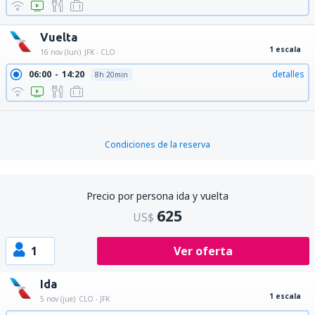
Vuelta
1 escala
16 nov (lun)
JFK - CLO
06:00
14:20
detalles
8h 20min
Condiciones de la reserva
Precio por persona ida y vuelta
625
US$
1
Ver oferta
Ida
1 escala
5 nov (jue)
CLO - JFK