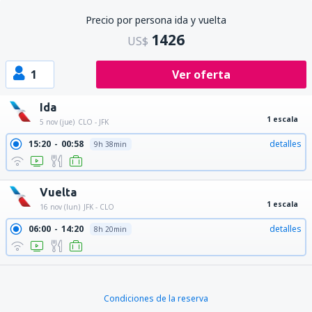
Precio por persona ida y vuelta
1426
US$
1
Ver oferta
Ida
1 escala
5 nov (jue)
CLO - JFK
15:20
00:58
detalles
9h 38min
Vuelta
1 escala
16 nov (lun)
JFK - CLO
06:00
14:20
detalles
8h 20min
Condiciones de la reserva