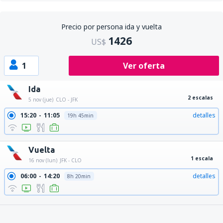
Precio por persona ida y vuelta
1426
US$
1
Ver oferta
Ida
2 escalas
5 nov (jue)
CLO - JFK
15:20
11:05
detalles
19h 45min
Vuelta
1 escala
16 nov (lun)
JFK - CLO
06:00
14:20
detalles
8h 20min
21:30
14:20
detalles
16h 50min