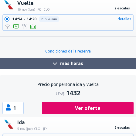
Vuelta
2 escalas
16 nov (lun)
JFK - CLO
14:54
14:20
detalles
23h 26min
17:20
14:20
detalles
21h
Condiciones de la reserva
más horas
Precio por persona ida y vuelta
1432
US$
1
Ver oferta
Ida
2 escalas
5 nov (jue)
CLO - JFK