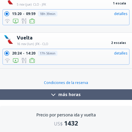
1 escala
5 nov (jue)
CLO - JFK
15:20
09:59
detalles
18h 39min
15:20
00:58
detalles
9h 38min
15:20
11:00
detalles
19h 40min
Vuelta
2 escalas
16 nov (lun)
JFK - CLO
20:24
14:20
detalles
17h 56min
Condiciones de la reserva
más horas
Precio por persona ida y vuelta
1432
US$