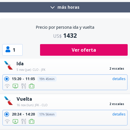
más horas
Precio por persona ida y vuelta
1432
US$
1
Ver oferta
Ida
2 escalas
5 nov (jue)
CLO - JFK
15:20
11:05
detalles
19h 45min
Vuelta
2 escalas
16 nov (lun)
JFK - CLO
20:24
14:20
detalles
17h 56min