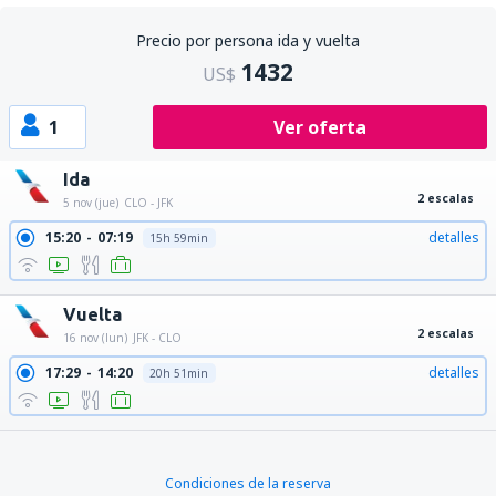
Precio por persona ida y vuelta
1432
US$
1
Ver oferta
Ida
2 escalas
5 nov (jue)
CLO - JFK
15:20
07:19
detalles
15h 59min
Vuelta
2 escalas
16 nov (lun)
JFK - CLO
17:29
14:20
detalles
20h 51min
Condiciones de la reserva