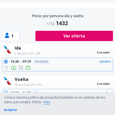
Precio por persona ida y vuelta
1432
US$
1
Ver oferta
Ida
2 escalas
5 nov (jue)
CLO - JFK
15:20
07:19
detalles
15h 59min
Vuelta
2 escalas
16 nov (lun)
JFK - CLO
17:20
14:20
detalles
21h
Conoce nuestra política de privacidad (también en el contexto de los
datos personales: RGPD) -
más
.
Aceptar