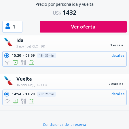
Precio por persona ida y vuelta
1432
US$
1
Ver oferta
Ida
1 escala
5 nov (jue)
CLO - JFK
15:20
09:59
detalles
18h 39min
15:20
00:58
detalles
9h 38min
15:20
11:00
detalles
19h 40min
Vuelta
2 escalas
16 nov (lun)
JFK - CLO
14:54
14:20
detalles
23h 26min
17:20
14:20
detalles
21h
Condiciones de la reserva