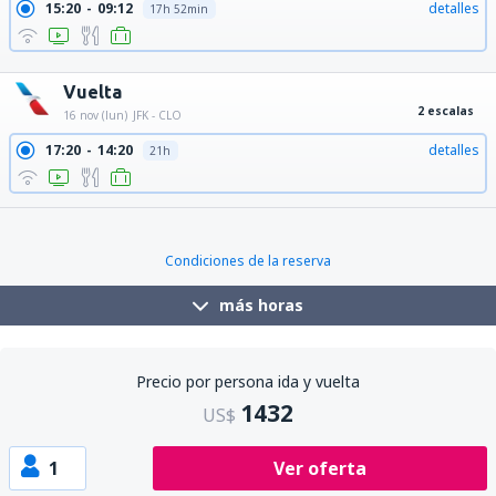
15:20
09:12
detalles
17h 52min
15:20
11:05
detalles
19h 45min
Vuelta
2 escalas
16 nov (lun)
JFK - CLO
17:20
14:20
detalles
21h
Condiciones de la reserva
más horas
Precio por persona ida y vuelta
1432
US$
1
Ver oferta