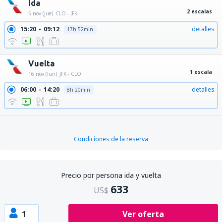
Ida
2 escalas
5 nov (jue)
CLO - JFK
15:20
09:12
detalles
17h 52min
Vuelta
1 escala
16 nov (lun)
JFK - CLO
06:00
14:20
detalles
8h 20min
Condiciones de la reserva
Precio por persona ida y vuelta
633
US$
1
Ver oferta