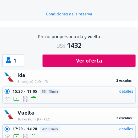
Condiciones de la reserva
Precio por persona ida y vuelta
1432
US$
1
Ver oferta
Ida
2 escalas
5 nov (jue)
CLO - JFK
15:20
11:05
detalles
19h 45min
Vuelta
2 escalas
16 nov (lun)
JFK - CLO
17:29
14:20
detalles
20h 51min