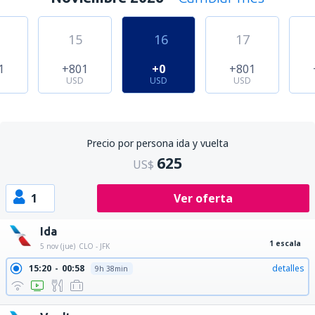
15
16
17
1
+801
+0
+801
USD
USD
USD
Precio por persona ida y vuelta
625
US$
1
Ver oferta
Ida
1 escala
5 nov (jue)
CLO - JFK
15:20
00:58
detalles
9h 38min