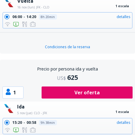
Vuelta
1 escala
16 nov (lun)
JFK - CLO
06:00
14:20
detalles
8h 20min
Condiciones de la reserva
Precio por persona ida y vuelta
625
US$
1
Ver oferta
Ida
1 escala
5 nov (jue)
CLO - JFK
15:20
00:58
detalles
9h 38min