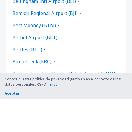
Bellingham Intl Airport (BLI)
Bemidji Regional Airport (BJI)
Bert Mooney (BTM)
Bethel Airport (BET)
Bettles (BTT)
Birch Creek (KBC)
Birmingham-Shuttlesworth Intl Airport (BHM)
Conoce nuestra política de privacidad (también en el contexto de los
datos personales: RGPD) -
más
.
Bishop (FNT)
Aceptar
Bismarck Municipal Airport (BIS)
Blue Grass (LEX)
Bob Adams Field (SBS)