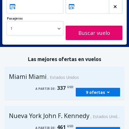
Pasajeros
1
Buscar vuelo
Las mejores ofertas en vuelos
Miami Miami
Estados Unidos
337
USD
A PARTIR DE:
9 ofertas
desde
Bogotá, El Dorado
(BOG)
Nueva York John F. Kennedy
339
Estados Unidos
A PARTIR DE:
USD
461
USD
A PARTIR DE: