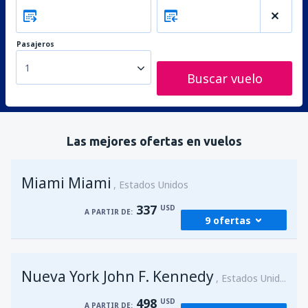
Pasajeros
1
Buscar vuelo
Las mejores ofertas en vuelos
Miami Miami
Estados Unidos
337
USD
A PARTIR DE:
9 ofertas
desde
Bogotá, El Dorado
(BOG)
Nueva York John F. Kennedy
339
Estados Unidos
A PARTIR DE:
USD
498
USD
A PARTIR DE: