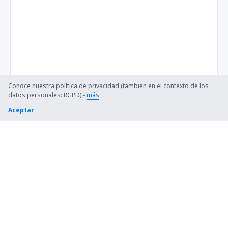
Bethel Airport (BET)
Bettles (BTT)
Birch Creek (KBC)
Birmingham-Shuttlesworth Intl Airport (BHM)
Conoce nuestra política de privacidad (también en el contexto de los
datos personales: RGPD) -
más
.
Bishop (FNT)
Aceptar
Bismarck Municipal Airport (BIS)
Blue Grass (LEX)
Bob Adams Field (SBS)
Kiana (AK) Bob Baker (IAN)
Burbank Bob Hope (BUR)
Boone County (HRO)