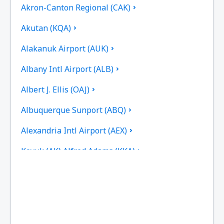
Akron-Canton Regional (CAK)
Akutan (KQA)
Alakanuk Airport (AUK)
Albany Intl Airport (ALB)
Albert J. Ellis (OAJ)
Albuquerque Sunport (ABQ)
Alexandria Intl Airport (AEX)
Koyuk (AK) Alfred Adams (KKA)
Allakaket Apt. (AET)
Pittsburgh
Fairbanks