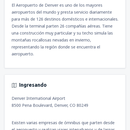
(BAQ)
El Aeropuerto de Denver es uno de los mayores
391
A PARTIR DE:
USD
aeropuertos del mundo y presta servicio diariamente
para más de 126 destinos domésticos e internacionales.
desde
Bogotá, El Dorado
(BOG)
Desde la terminal parten 26 compañías aéreas. Tiene
424
A PARTIR DE:
USD
una construcción muy particular y su techo simula las
montañas rocallosas nevadas en invierno,
desde
Cali, Alfonso Bonilla Aragon
(CLO)
representando la región donde se encuentra el
631
aeropuerto.
A PARTIR DE:
USD
Ingresando
Denver International Airport
8500 Pena Boulevard, Denver, CO 80249
Existen varias empresas de ómnibus que parten desde
el aeropuerto y realizan viajes interurbanos y de largas