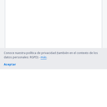
Bert Mooney (BTM)
Bethel Airport (BET)
Bettles (BTT)
Birch Creek (KBC)
Birmingham-Shuttlesworth Intl Airport (BHM)
Conoce nuestra política de privacidad (también en el contexto de los
datos personales: RGPD) -
más
.
Bishop (FNT)
Aceptar
Bismarck Municipal Airport (BIS)
Blue Grass (LEX)
Bob Adams Field (SBS)
Kiana (AK) Bob Baker (IAN)