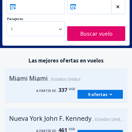
Pasajeros
1
Buscar vuelo
Las mejores ofertas en vuelos
Miami Miami
Estados Unidos
337
USD
A PARTIR DE:
9 ofertas
desde
Bogotá, El Dorado
(BOG)
Nueva York John F. Kennedy
339
Estados Unidos
A PARTIR DE:
USD
461
USD
A PARTIR DE: