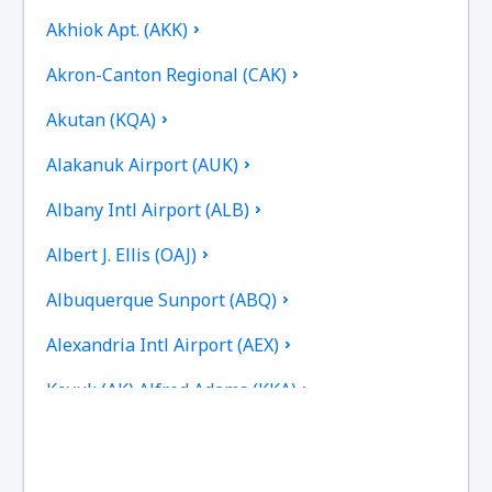
Akhiok Apt. (AKK)
Akron-Canton Regional (CAK)
Akutan (KQA)
Alakanuk Airport (AUK)
Albany Intl Airport (ALB)
Albert J. Ellis (OAJ)
Albuquerque Sunport (ABQ)
Alexandria Intl Airport (AEX)
Koyuk (AK) Alfred Adams (KKA)
Allakaket Apt. (AET)
Pittsburgh