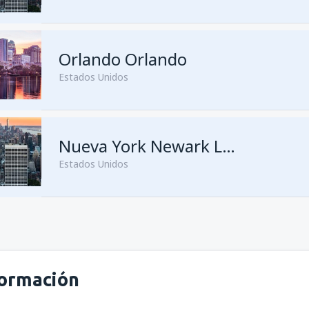
desde
Medellín, José María C
Orlando Orlando
desde
Bogotá, El Dorado
(BO
Estados Unidos
desde
Bogotá, El Dorado
(BO
desde
Cali, Alfonso Bonilla A
desde
Medellín, José María C
desde
Medellín, José María C
Nueva York Newark Liberty
Estados Unidos
desde
Medellín, José María C
desde
Barranquilla, Ernesto C
desde
Bogotá, El Dorado
(BO
desde
Bogotá, El Dorado
(BO
desde
Cartagena, Rafael Nún
formación
desde
Barranquilla, Ernesto C