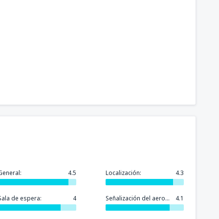
General:
4.5
Localización:
4.3
Sala de espera:
4
Señalización del aeropuerto:
4.1