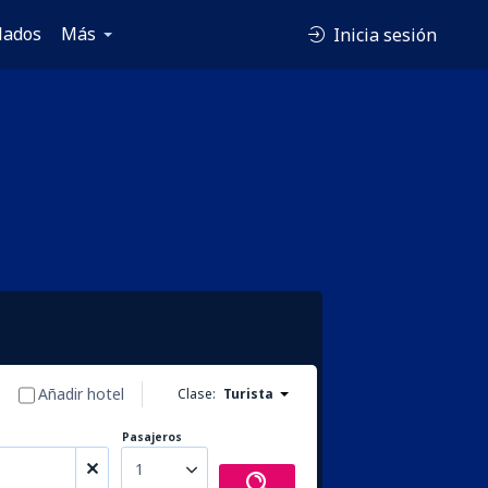
lados
Más
Inicia sesión
Añadir hotel
Clase:
Turista
Pasajeros
1