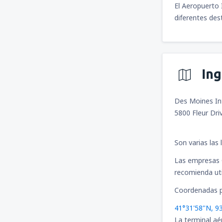
El Aeropuerto 
diferentes des
In
Des Moines Int
5800 Fleur Dri
Son varias las
Las empresas 
recomienda uti
Coordenadas p
41°31'58"N, 9
La terminal aé