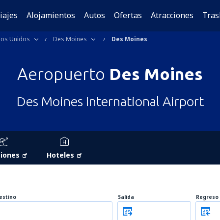
iajes
Alojamientos
Autos
Ofertas
Atracciones
Tras
dos Unidos
Des Moines
Des Moines
Aeropuerto
Des Moines
Des Moines International Airport
iones
Hoteles
estino
Salida
Regreso