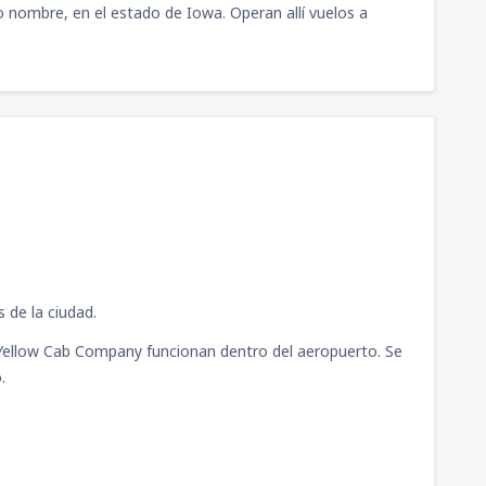
 nombre, en el estado de Iowa. Operan allí vuelos a
423
G)
A PARTIR DE:
USD
630
ragon
(CLO)
A PARTIR DE:
USD
 de la ciudad.
Yellow Cab Company funcionan dentro del aeropuerto. Se
.