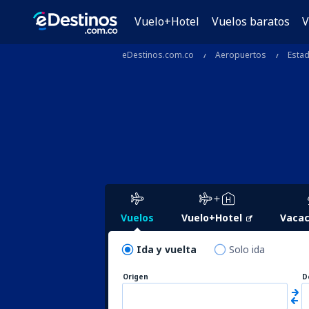
Vuelo+Hotel
Vuelos baratos
V
eDestinos.com.co
Aeropuertos
Esta
Vuelos
Vuelo+Hotel
Vacac
Ida y vuelta
Solo ida
Origen
D