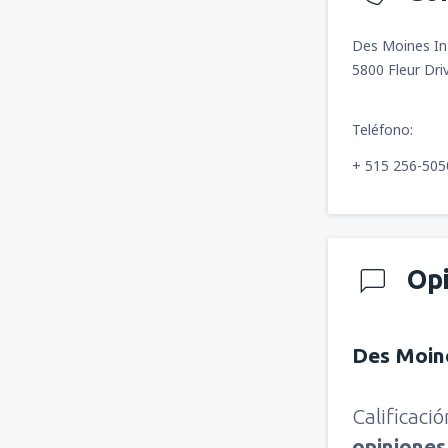
Des Moines Int
5800 Fleur Dri
Teléfono:
+ 515 256-505
Op
Des Moin
Calificaci
opinione