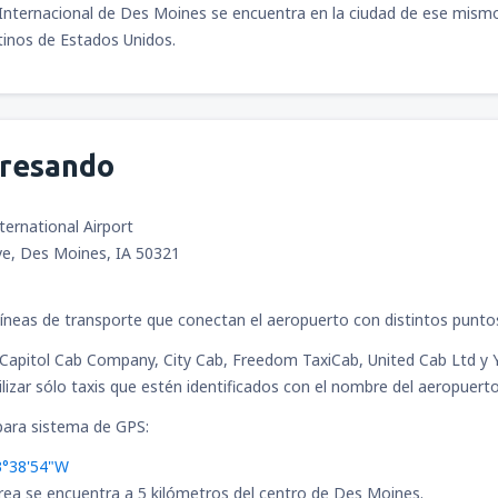
Internacional de Des Moines se encuentra en la ciudad de ese mismo
tinos de Estados Unidos.
desde
Bogotá, El Dorado
(BO
gresando
desde
Cali, Alfonso Bonilla A
ernational Airport
ve, Des Moines, IA 50321
 líneas de transporte que conectan el aeropuerto con distintos puntos
Capitol Cab Company, City Cab, Freedom TaxiCab, United Cab Ltd y 
lizar sólo taxis que estén identificados con el nombre del aeropuerto
ara sistema de GPS:
3°38'54"W
rea se encuentra a 5 kilómetros del centro de Des Moines.