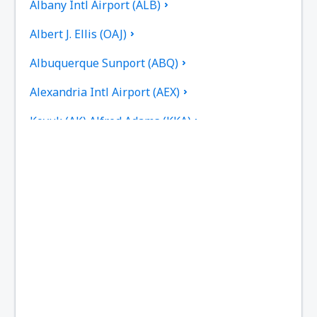
Albany Intl Airport (ALB)
Albert J. Ellis (OAJ)
Albuquerque Sunport (ABQ)
Alexandria Intl Airport (AEX)
Koyuk (AK) Alfred Adams (KKA)
Allakaket Apt. (AET)
Pittsburgh
Fairbanks
Alliance Municipal Airport (AIA)
Alpena County Regional Airport (APN)
Martinsburg Altoona-Blair County (AOO)