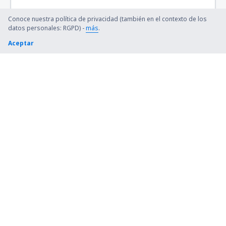
Birmingham-Shuttlesworth Intl Airport (BHM)
Conoce nuestra política de privacidad (también en el contexto de los
datos personales: RGPD) -
más
.
Bishop (FNT)
Aceptar
Bismarck Municipal Airport (BIS)
Blue Grass (LEX)
Bob Adams Field (SBS)
Kiana (AK) Bob Baker (IAN)
Burbank Bob Hope (BUR)
Boone County (HRO)
Bradford Airport (BFD)
Windsor Locks Bradley (BDL)
Brainerd Lakes Airport (BRD)