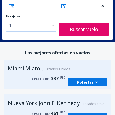
Pasajeros
1
Buscar vuelo
Las mejores ofertas en vuelos
Miami Miami
Estados Unidos
337
USD
A PARTIR DE:
9 ofertas
desde
Bogotá, El Dorado
(BOG)
Nueva York John F. Kennedy
339
Estados Unidos
A PARTIR DE:
USD
461
USD
A PARTIR DE: