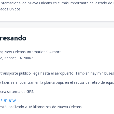
Internacional de Nueva Orleans es el más importante del estado de
tados Unidos.
desde
Bogotá, El Dorado
(BO
gresando
desde
Cali, Alfonso Bonilla A
g New Orleans International Airport
ive, Kenner, LA 70062
l transporte público llega hasta el aeropuerto. También hay minibuses
 taxis se encuentran en la planta baja, en el sector de retiro de equi
ara sistema de GPS:
0°15'18"W
está localizado a 16 kilómetros de Nueva Orleans.