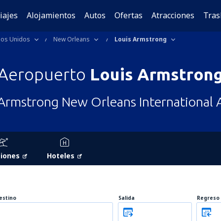
iajes
Alojamientos
Autos
Ofertas
Atracciones
Tras
dos Unidos
New Orleans
Louis Armstrong
Aeropuerto
Louis Armstron
Armstrong New Orleans International 
iones
Hoteles
estino
Salida
Regreso