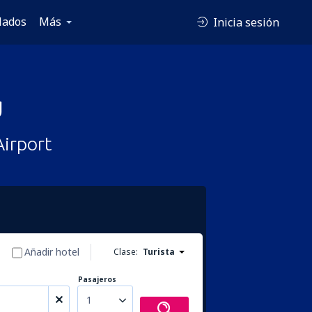
lados
Más
Inicia sesión
g
Airport
Añadir hotel
Clase:
Turista
Pasajeros
1