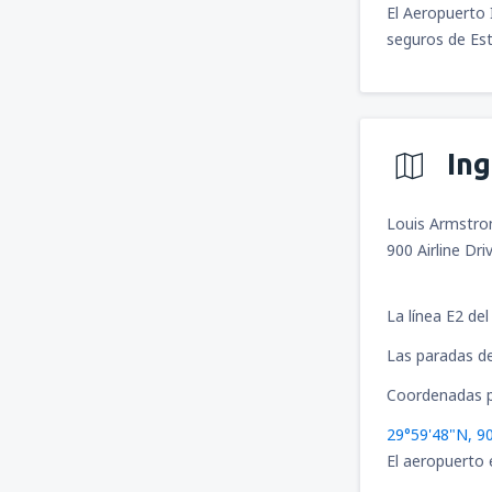
El Aeropuerto 
seguros de Es
In
Louis Armstron
900 Airline Dr
La línea E2 de
Las paradas de
Coordenadas p
29°59'48"N, 9
El aeropuerto 