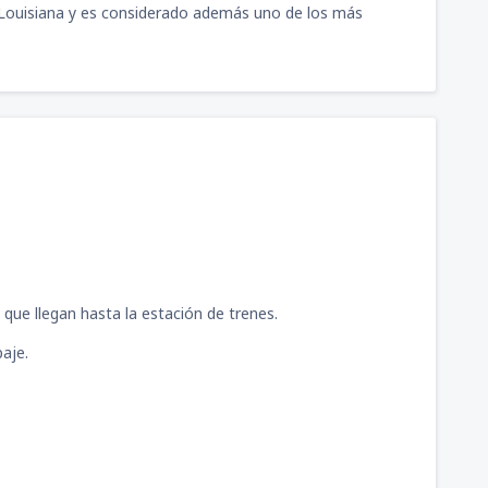
 Louisiana y es considerado además uno de los más
423
G)
A PARTIR DE:
USD
630
ragon
(CLO)
A PARTIR DE:
USD
 que llegan hasta la estación de trenes.
paje.