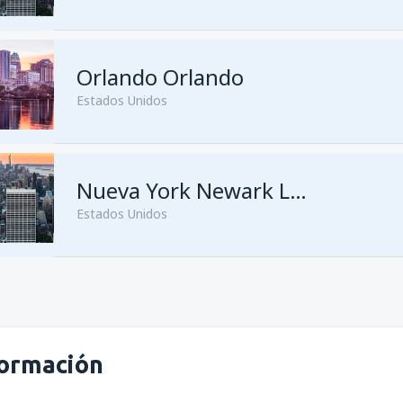
desde
Medellín, José María C
Orlando Orlando
desde
Bogotá, El Dorado
(BO
Estados Unidos
desde
Bogotá, El Dorado
(BO
desde
Cali, Alfonso Bonilla A
desde
Medellín, José María C
desde
Medellín, José María C
Nueva York Newark Liberty
Estados Unidos
desde
Medellín, José María C
desde
Barranquilla, Ernesto C
desde
Bogotá, El Dorado
(BO
desde
Bogotá, El Dorado
(BO
desde
Cartagena, Rafael Nún
formación
desde
Barranquilla, Ernesto C