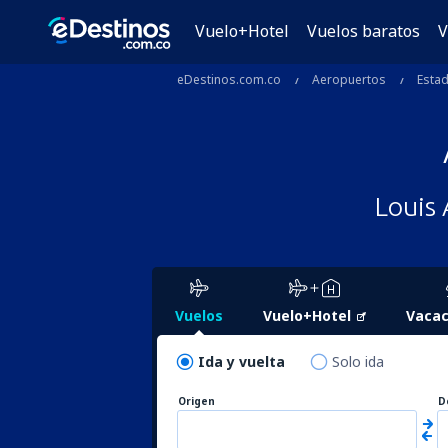
Vuelo+Hotel
Vuelos baratos
V
eDestinos.com.co
Aeropuertos
Esta
Louis 
Vuelos
Vuelo+Hotel
Vacac
Ida y vuelta
Solo ida
Origen
D