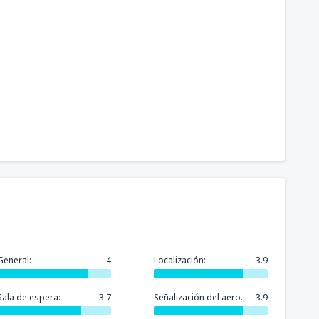
General:
4
Localización:
3.9
Sala de espera:
3.7
Señalización del aeropuerto:
3.9