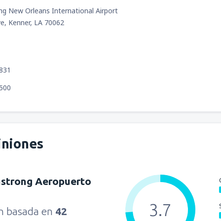
g New Orleans International Airport
ive, Kenner, LA 70062
0831
7500
iniones
mstrong Aeropuerto
3.7
ón basada en
42