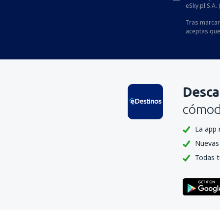
eSky.pl S.A.
Tras marcar 
aceptas que
Desca
cómoda
La app 
Nuevas 
Todas t