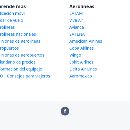
prende más
Aerolíneas
licación móvil
LATAM
dar de vuelo
Viva Air
rolíneas
Avianca
rolíneas nacionales
SATENA
iniones de aerolíneas
Amecican Airlines
ropuertos
Copa Airlines
iniones de aeropuertos
Wingo
lendario de precios
Spirit Airlines
formación del equipaje
Delta Air Lines
Q - Consejos para viajeros
Aeromexico