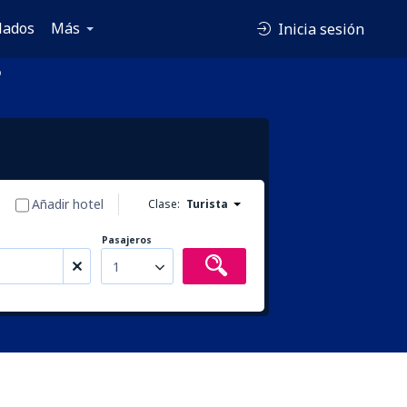
lados
Más
Inicia sesión
o
Añadir hotel
Clase:
Turista
Pasajeros
1