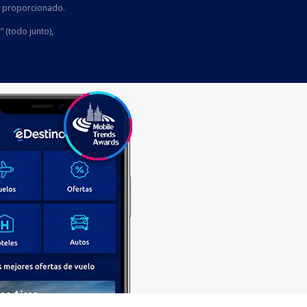
he proporcionado.
” (todo junto),