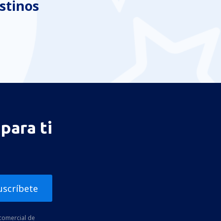
stinos
para ti
uscríbete
comercial de