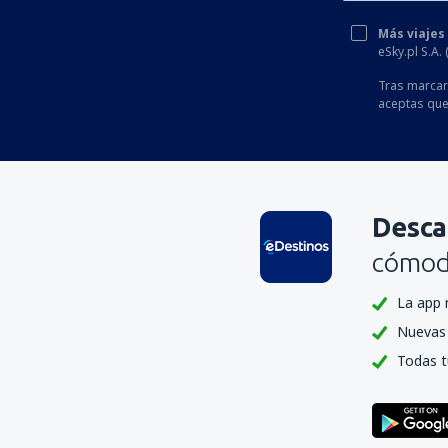
Más viajes
eSky.pl S.A.
Tras marcar 
aceptas que
Desca
cómoda
La app 
Nuevas 
Todas t