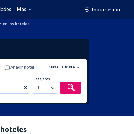
lados
Más
Inicia sesión
s en los hoteles
Añadir hotel
Clase:
Turista
Pasajeros
1
 hoteles