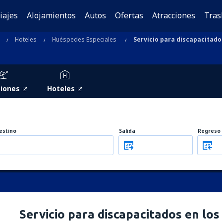
iajes
Alojamientos
Autos
Ofertas
Atracciones
Tras
Hoteles
Huéspedes Especiales
Servicio para discapacitado
iones
Hoteles
estino
Salida
Regreso
Servicio para discapacitados en los