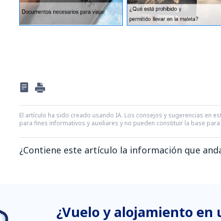
El artículo ha sido creado usando IA. Los consejos y sugerencias en est
para fines informativos y auxiliares y no pueden constituir la base pa
¿Contiene este artículo la información que an
En mi opinión, este artículo:
Es confuso
¿Vuelo y alojamiento en
Contiene información incorrecta