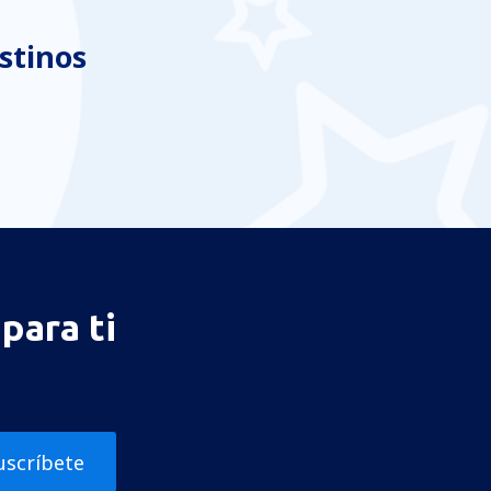
stinos
para ti
uscríbete