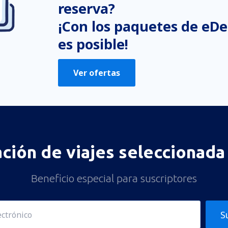
No profundiza en el tema
reserva?
Es demasiado largo
¡Con los paquetes de eDe
es posible!
Enviar
Ver ofertas
ación de viajes seleccionada 
Beneficio especial para suscriptores
S