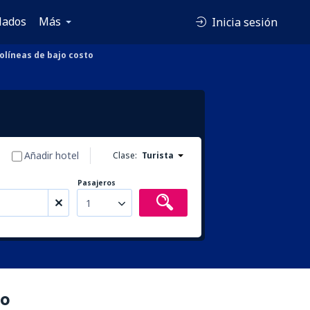
lados
Más
Inicia sesión
olíneas de bajo costo
Añadir hotel
Clase:
Turista
Pasajeros
1
to