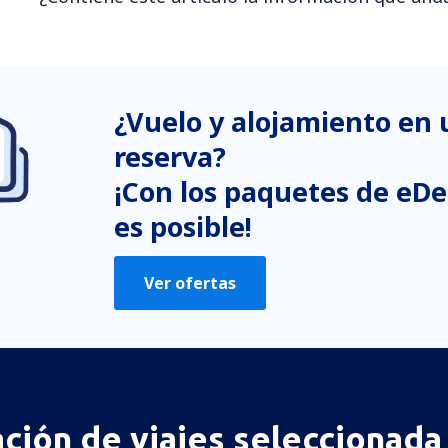
En mi opinión, este artículo:
Es confuso
¿Vuelo y alojamiento en
Contiene información incorrecta
No profundiza en el tema
reserva?
Es demasiado largo
¡Con los paquetes de eDe
es posible!
Enviar
Ver ofertas
ación de viajes seleccionada 