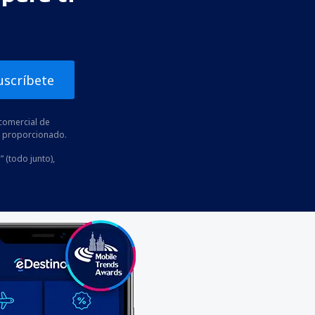
uscríbete
comercial de
he proporcionado.
” (todo junto),