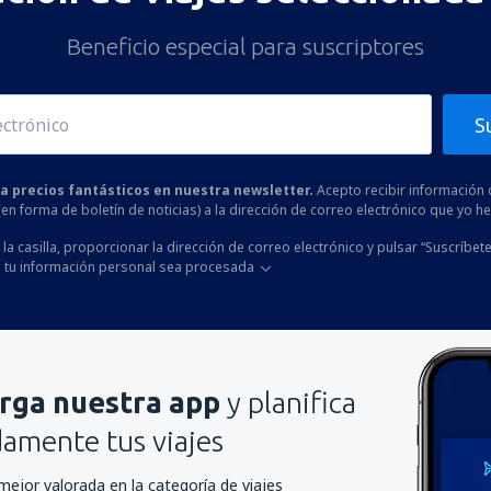
Beneficio especial para suscriptores
S
 a precios fantásticos en nuestra newsletter.
Acepto recibir información 
 (en forma de boletín de noticias) a la dirección de correo electrónico que yo 
la casilla, proporcionar la dirección de correo electrónico y pulsar “Suscríbete
 tu información personal sea procesada
rga nuestra app
y planifica
mente tus viajes
mejor valorada en la categoría de viajes