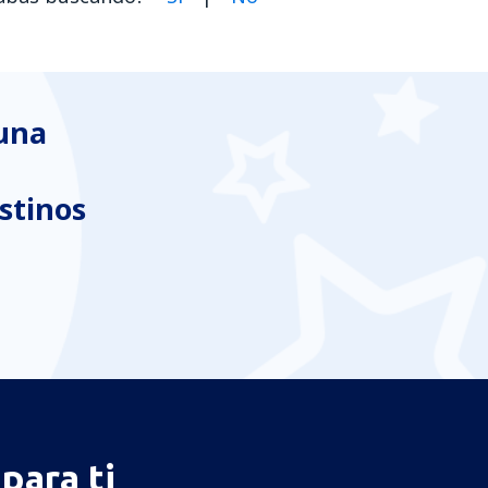
 una
stinos
para ti