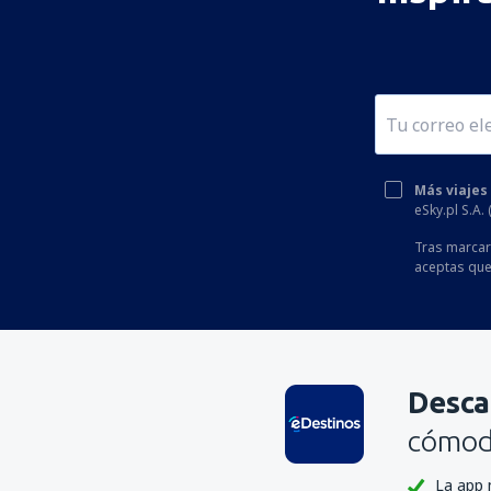
Más viajes
eSky.pl S.A.
Tras marcar 
aceptas que
Desca
cómoda
La app 