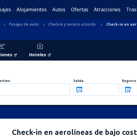
iajes
Alojamientos
Autos
Ofertas
Atracciones
Tras
Pasajes de avión
Check-in y servicio a bordo
Check-in en aer
iones
Hoteles
estino
Salida
Regreso
Check-in en aerolíneas de bajo cos