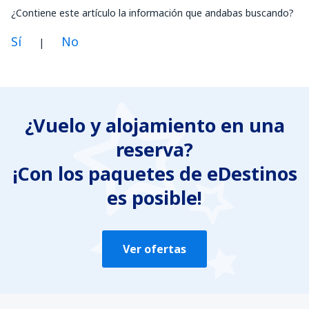
¿Contiene este artículo la información que andabas buscando?
Sí
No
|
En mi opinión, este artículo:
Es confuso
¿Vuelo y alojamiento en una
Contiene información incorrecta
reserva?
No profundiza en el tema
Es demasiado largo
¡Con los paquetes de eDestinos
es posible!
Enviar
Ver ofertas