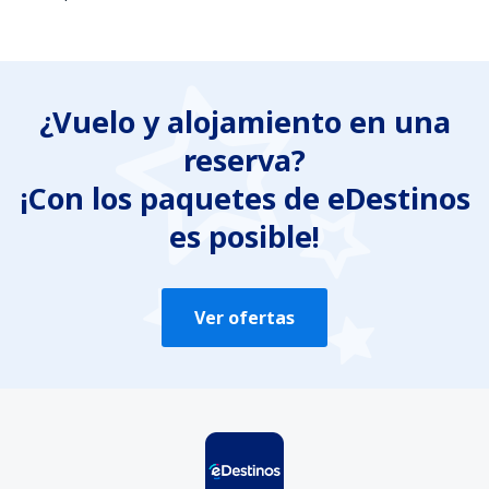
En mi opinión, este artículo:
Es confuso
¿Vuelo y alojamiento en una
Contiene información incorrecta
reserva?
No profundiza en el tema
Es demasiado largo
¡Con los paquetes de eDestinos
es posible!
Enviar
Ver ofertas