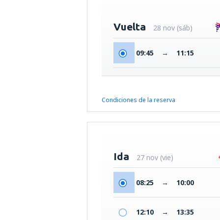
Vuelta
28 nov (sáb)
09:45
→
11:15
Condiciones de la reserva
Ida
27 nov (vie)
08:25
→
10:00
12:10
→
13:35