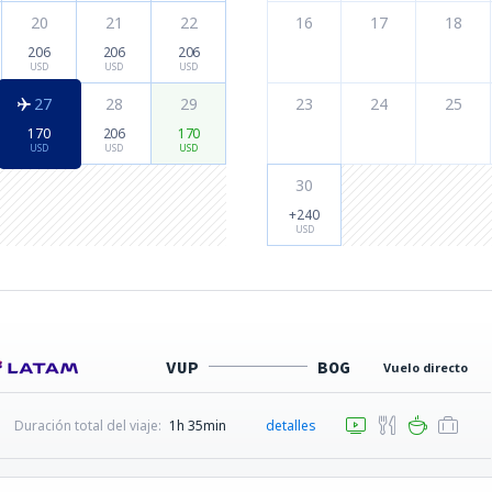
20
21
22
16
17
18
206
206
206
USD
USD
USD
27
28
29
23
24
25
170
206
170
USD
USD
USD
30
+240
USD
VUP
BOG
Vuelo directo
Duración total del viaje:
1h 35min
detalles