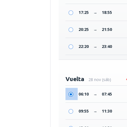
17:25
→
18:55
20:25
→
21:50
22:20
→
23:40
Vuelta
28 nov (sáb)
06:10
→
07:45
09:55
→
11:30