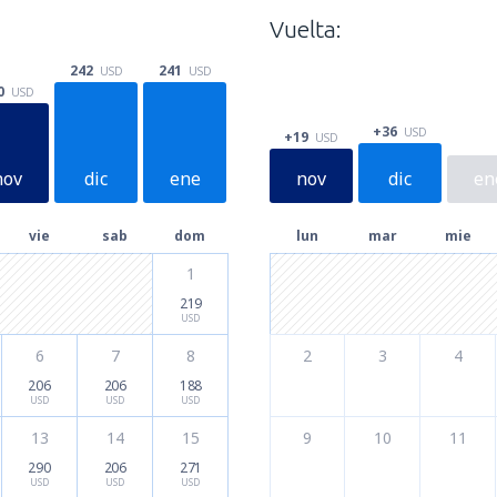
Vuelta:
242
241
USD
USD
0
USD
+36
USD
+19
USD
nov
dic
ene
nov
dic
en
vie
sab
dom
lun
mar
mie
1
219
USD
6
7
8
2
3
4
206
206
188
USD
USD
USD
13
14
15
9
10
11
290
206
271
USD
USD
USD