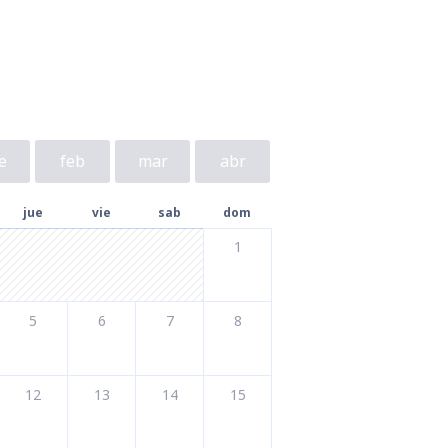
e
feb
mar
abr
jue
vie
sab
dom
1
5
6
7
8
12
13
14
15