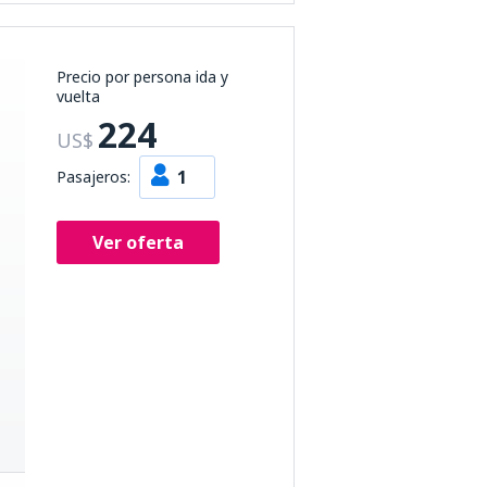
Precio por persona ida y
vuelta
224
US$
1
Pasajeros:
Ver oferta