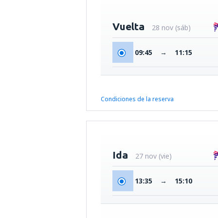
Vuelta
28 nov (sáb)
09:45
→
11:15
Condiciones de la reserva
Ida
27 nov (vie)
13:35
→
15:10