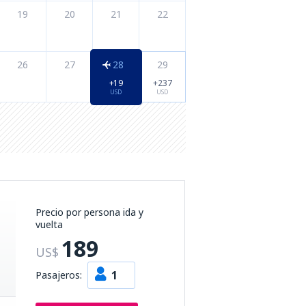
19
20
21
22
26
27
28
29
+19
+237
USD
USD
Precio por persona ida y
vuelta
189
US$
1
Pasajeros: