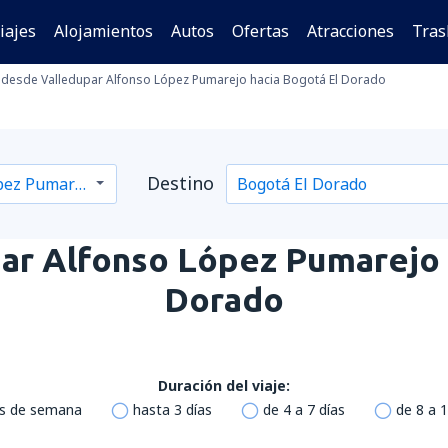
iajes
Alojamientos
Autos
Ofertas
Atracciones
Tras
desde Valledupar Alfonso López Pumarejo hacia Bogotá El Dorado
Destino
ar Alfonso López Pumarejo
Dorado
Duración del viaje:
es de semana
hasta 3 días
de 4 a 7 días
de 8 a 1