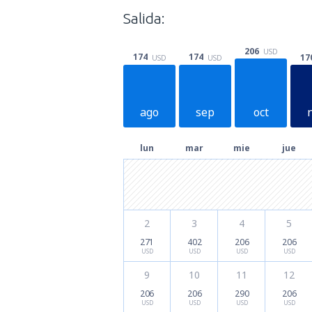
Salida:
206
USD
174
174
17
USD
USD
ago
sep
oct
lun
mar
mie
jue
2
3
4
5
271
402
206
206
USD
USD
USD
USD
9
10
11
12
206
206
290
206
USD
USD
USD
USD