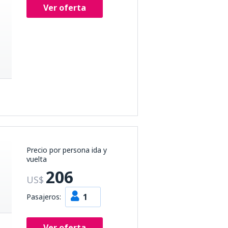
Ver oferta
Precio por persona ida y
vuelta
206
US$
1
Pasajeros:
Ver oferta