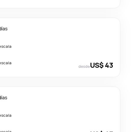
días
escala
escala
US$ 43
desde
días
escala
escala