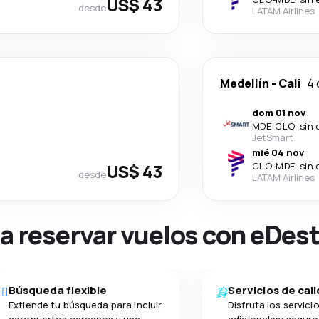
US$ 43
desde
LATAM Airlines
Medellín
-
Cali
4 
dom 01 nov
MDE
-
CLO
·
sin 
JetSmart
mié 04 nov
US$ 43
CLO
-
MDE
·
sin 
desde
LATAM Airlines
na reservar vuelos con eDes
Búsqueda flexible
Servicios de cal
Extiende tu búsqueda para incluir
Disfruta los servici