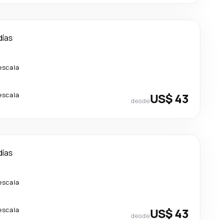
días
escala
escala
US$ 43
desde
días
escala
escala
US$ 43
desde