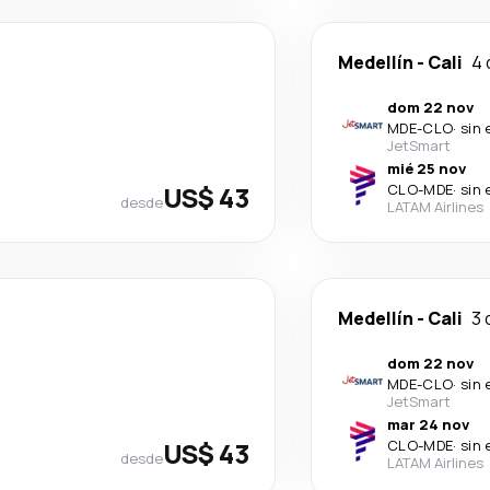
Medellín
-
Cali
4 
dom 22 nov
MDE
-
CLO
·
sin 
JetSmart
mié 25 nov
US$ 43
CLO
-
MDE
·
sin 
desde
LATAM Airlines
Medellín
-
Cali
3 
dom 22 nov
MDE
-
CLO
·
sin 
JetSmart
mar 24 nov
US$ 43
CLO
-
MDE
·
sin 
desde
LATAM Airlines