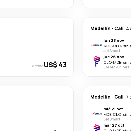
Medellín
-
Cali
4 
lun 23 nov
MDE
-
CLO
·
sin 
JetSmart
jue 26 nov
US$ 43
CLO
-
MDE
·
sin 
desde
LATAM Airlines
Medellín
-
Cali
7 
mié 21 oct
MDE
-
CLO
·
sin 
JetSmart
mar 27 oct
CLO
-
MDE
·
sin 