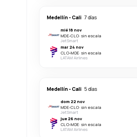
Medellín
-
Cali
7 días
mié 18 nov
MDE
-
CLO
·
sin escala
JetSmart
mar 24 nov
CLO
-
MDE
·
sin escala
LATAM Airlines
Medellín
-
Cali
5 días
dom 22 nov
MDE
-
CLO
·
sin escala
JetSmart
jue 26 nov
CLO
-
MDE
·
sin escala
LATAM Airlines