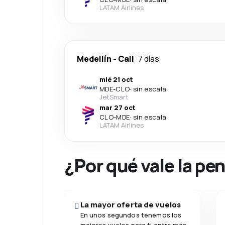
LATAM Airlines
Medellín
-
Cali
7 días
mié 21 oct
MDE
-
CLO
·
sin escala
JetSmart
mar 27 oct
CLO
-
MDE
·
sin escala
LATAM Airlines
¿Por qué vale la pe
La mayor oferta de vuelos
En unos segundos tenemos los