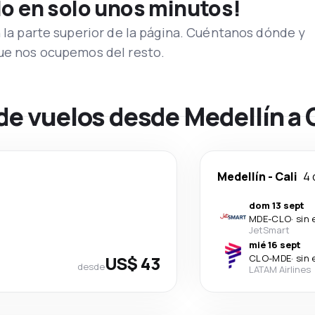
lo en solo unos minutos!
n la parte superior de la página. Cuéntanos dónde y
que nos ocupemos del resto.
de vuelos desde Medellín a 
Medellín
-
Cali
4 
dom 13 sept
MDE
-
CLO
·
sin 
JetSmart
mié 16 sept
US$ 43
CLO
-
MDE
·
sin 
desde
LATAM Airlines