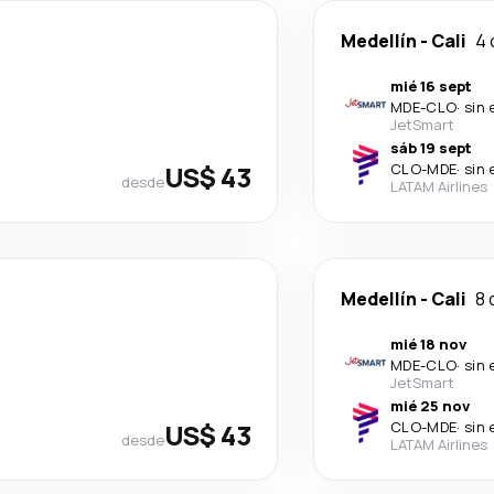
Medellín
-
Cali
4 
mié 16 sept
MDE
-
CLO
·
sin 
JetSmart
sáb 19 sept
US$ 43
CLO
-
MDE
·
sin 
desde
LATAM Airlines
Medellín
-
Cali
8 
mié 18 nov
MDE
-
CLO
·
sin 
JetSmart
mié 25 nov
US$ 43
CLO
-
MDE
·
sin 
desde
LATAM Airlines