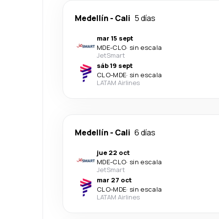
Medellín
-
Cali
5 días
mar 15 sept
MDE
-
CLO
·
sin escala
JetSmart
sáb 19 sept
CLO
-
MDE
·
sin escala
LATAM Airlines
Medellín
-
Cali
6 días
jue 22 oct
MDE
-
CLO
·
sin escala
JetSmart
mar 27 oct
CLO
-
MDE
·
sin escala
LATAM Airlines