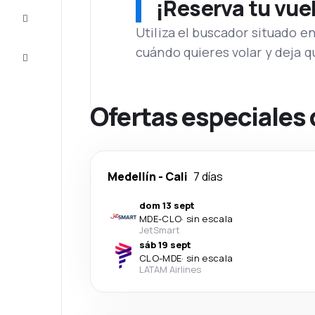
¡Reserva tu vue
Inspiración
y consejos
Utiliza el buscador situado e
cuándo quieres volar y deja 
Atención
al cliente
Ofertas especiales 
Medellín
-
Cali
7 días
dom 13 sept
MDE
-
CLO
·
sin escala
JetSmart
sáb 19 sept
CLO
-
MDE
·
sin escala
LATAM Airlines