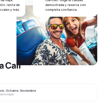
de viaje,
clientes - Elige la calidad
ión, renta de
demostrada y reserva con
ocales y más.
completa confianza.
a Cali
re, Octubre, Noviembre
para viajar