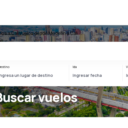
los a Cali
Vuelos desde Medellín a Cali
estino
Ida
V
Buscar vuelos