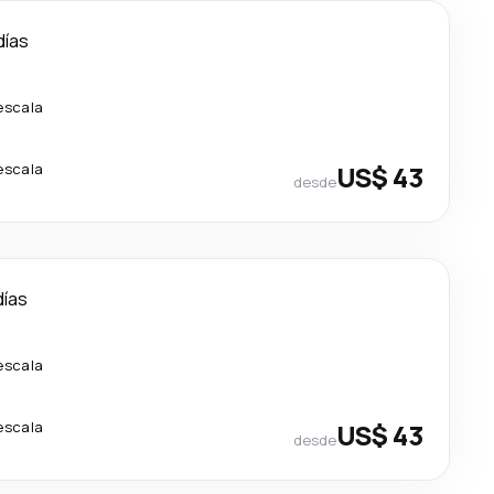
días
escala
escala
US$ 43
desde
días
escala
escala
US$ 43
desde