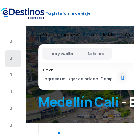
Tu plataforma de viaje
Vuelos baratos
Vuelos desde Medellín
Vue
Vuelo+Hotel
Ida y vuelta
Solo ida
Vuelos
baratos
Orgien
D
Viajes
Alojamientos
Medellín Cali
- 
Ofertas
Completa
el viaje