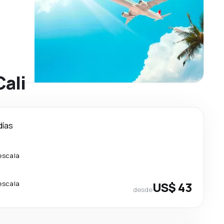
Cali
días
escala
escala
US$ 43
desde