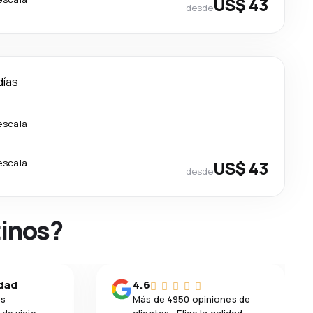
US$ 43
desde
días
escala
escala
US$ 43
desde
tinos?
idad
4.6
os
Más de 4950 opiniones de