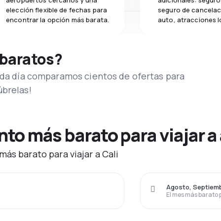
aeropuertos cercanos y una
adicionales: seguro 
elección flexible de fechas para
seguro de cancelac
encontrar la opción más barata.
auto, atracciones l
 baratos?
Cada día comparamos cientos de ofertas para
úbrelas!
o más barato para viajar a 
ás barato para viajar a Cali
Agosto, Septiemb
El mes más barato 