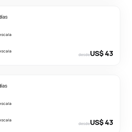
días
escala
escala
US$ 43
desde
días
escala
escala
US$ 43
desde