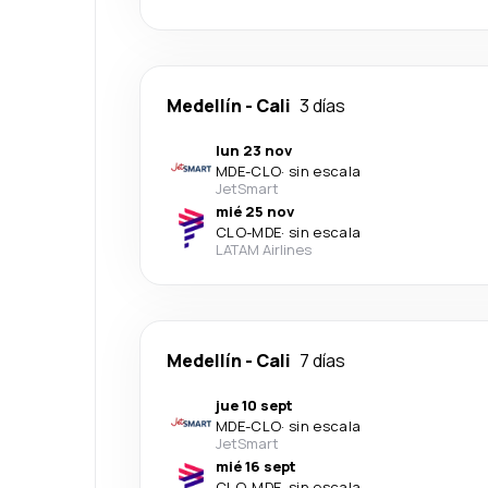
Medellín
-
Cali
3 días
lun 23 nov
MDE
-
CLO
·
sin escala
JetSmart
mié 25 nov
CLO
-
MDE
·
sin escala
LATAM Airlines
Medellín
-
Cali
7 días
jue 10 sept
MDE
-
CLO
·
sin escala
JetSmart
mié 16 sept
CLO
-
MDE
·
sin escala