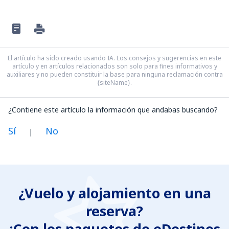
El artículo ha sido creado usando IA. Los consejos y sugerencias en este
artículo y en artículos relacionados son solo para fines informativos y
auxiliares y no pueden constituir la base para ninguna reclamación contra
{siteName}.
¿Contiene este artículo la información que andabas buscando?
Sí
No
|
En mi opinión, este artículo:
Es confuso
¿Vuelo y alojamiento en una
Contiene información incorrecta
reserva?
No profundiza en el tema
Es demasiado largo
¡Con los paquetes de eDestinos