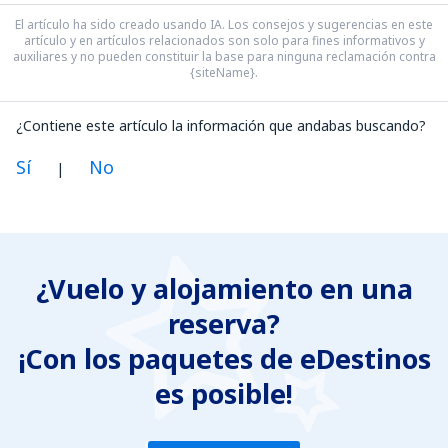
El artículo ha sido creado usando IA. Los consejos y sugerencias en este
artículo y en artículos relacionados son solo para fines informativos y
auxiliares y no pueden constituir la base para ninguna reclamación contra
{siteName}.
¿Contiene este artículo la información que andabas buscando?
Sí
No
|
En mi opinión, este artículo:
Es confuso
¿Vuelo y alojamiento en una
Contiene información incorrecta
reserva?
No profundiza en el tema
Es demasiado largo
¡Con los paquetes de eDestinos
es posible!
Enviar