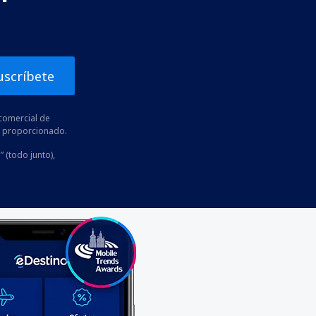
uscríbete
comercial de
he proporcionado.
” (todo junto),