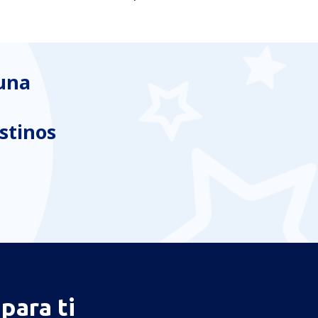
 una
stinos
para ti