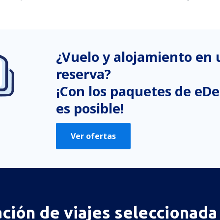
En mi opinión, este artículo:
Es confuso
¿Vuelo y alojamiento en
Contiene información incorrecta
No profundiza en el tema
reserva?
Es demasiado largo
¡Con los paquetes de eDe
es posible!
Enviar
Ver ofertas
ación de viajes seleccionada 