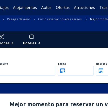
iajes
Alojamientos
Autos
Ofertas
Atracciones
Tras
Pasajes de avión
Cómo reservar tiquetes aéreos
Mejor mome
iones
Hoteles
estino
Salida
Regreso
Mejor momento para reservar un v