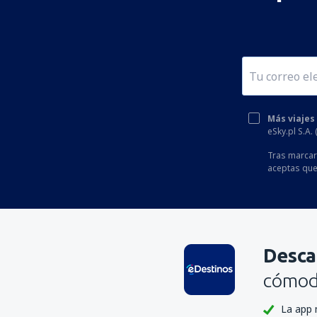
Más viajes
eSky.pl S.A.
Tras marcar 
aceptas que
Desca
cómoda
La app 