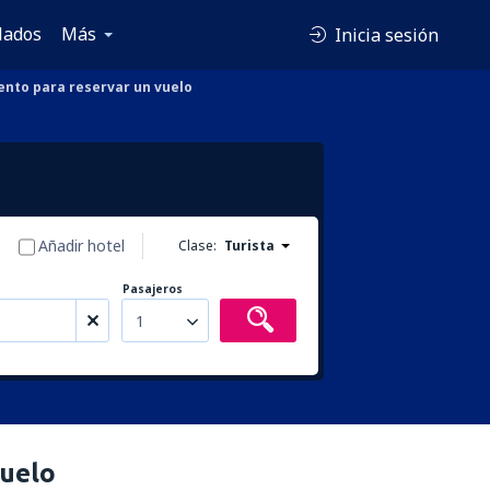
lados
Más
Inicia sesión
nto para reservar un vuelo
Añadir hotel
Clase:
Turista
Pasajeros
1
uelo